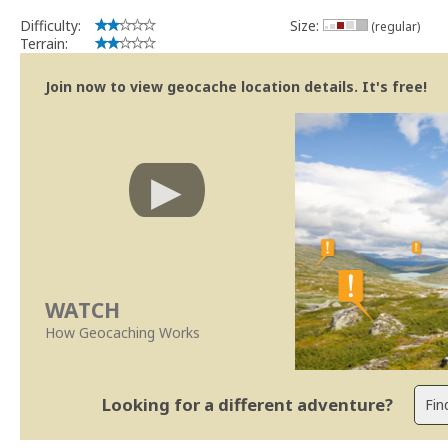
Se no local existe algum container, por favor recolha-o a fim de 
Difficulty:
Size:
(regular)
Abraço e obrigado pela sua contribuição.
Terrain:
SUp3rFM
Geocaching.com Volunteer Cache Reviewer
Join now to view geocache location details. It's free!
WATCH
How Geocaching Works
Looking for a different adventure?