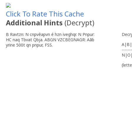
Click To Rate This Cache
Additional Hints
(
Decrypt
)
B Ravtzn: N cnpvêapvn é hzn iveghqr. N Pnpur:
Decr
HC naq Tbvat Qbja. ABGN VZCBEGNAGR: Aãb
A|B|
yrine 500t qn pnpur, FSS.
-------
N|O
(lett