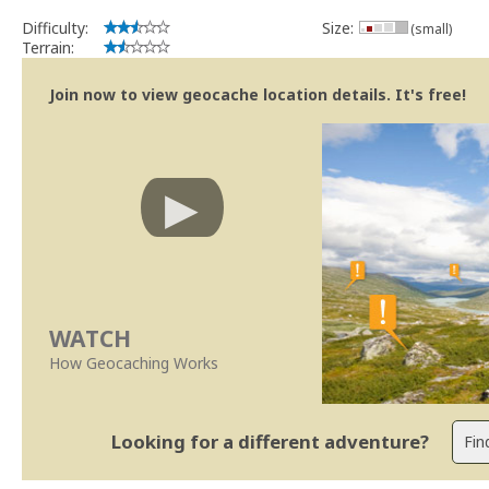
Bitaro
Community Volunteer Reviewer
Difficulty:
Size:
(small)
Centro de Ajuda
Terrain:
Trabalhar com o Revisor/Revisões mais rápidas
Linhas Orientação
|
Políticas Regionais - Portugal
Join now to view geocache location details. It's free!
WATCH
How Geocaching Works
Looking for a different adventure?