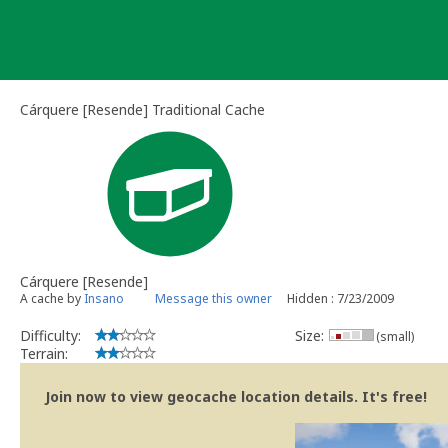
Skip
to
content
Cárquere [Resende] Traditional Cache
Cárquere [Resende]
A cache by
Insano
Message this owner
Hidden : 7/23/2009
Difficulty:
Size:
(small)
Terrain:
Join now to view geocache location details. It's free!