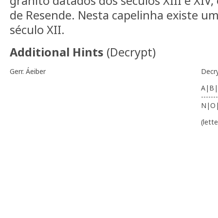
granito datados dos séculos XIII e XIV
de Resende. Nesta capelinha existe um
século XII.
Additional Hints
(
Decrypt
)
Gerr. Áeiber
Decr
A|B|
-------
N|O
(lett