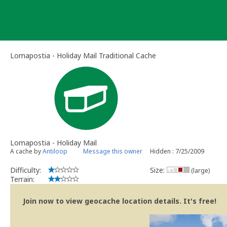
Skip
to
content
Lomapostia - Holiday Mail Traditional Cache
Lomapostia - Holiday Mail
A cache by
Antiloop
Message this owner
Hidden : 7/25/2009
Difficulty:
Size:
(large)
Terrain:
Join now to view geocache location details. It's free!