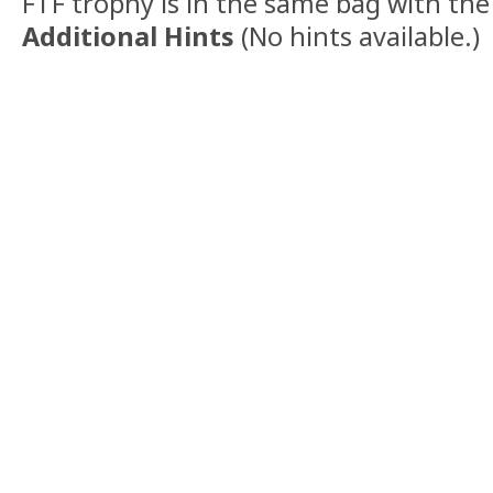
FTF trophy is in the same bag with the
Additional Hints
(
No hints available.
)