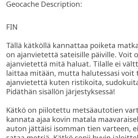
Geocache Description:
FIN
Tällä kätköllä kannattaa poiketa matka
on ajanvietettä sateisille päiville. Voit 
ajanvietettä mitä haluat. Tilalle ei väl
laittaa mitään, mutta halutessasi voi
ajanvietettä kuten ristikoita, sudokuita,
Pidäthän sisällön järjestyksessä!
Kätkö on piilotettu metsäautotien varte
kannata ajaa kovin matala maavaraisell
auton jättäisi isomman tien varteen, e
sataa metriä. Kätkö sopii hyvin jaloit