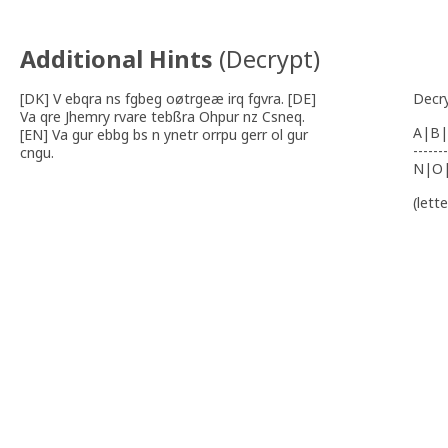
Additional Hints
(
Decrypt
)
[DK] V ebqra ns fgbeg oøtrgeæ irq fgvra. [DE]
Decr
Va qre Jhemry rvare tebßra Ohpur nz Csneq.
A|B|
[EN] Va gur ebbg bs n ynetr orrpu gerr ol gur
-------
cngu.
N|O
(lett