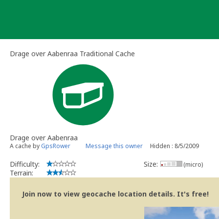
Skip
to
content
Drage over Aabenraa Traditional Cache
Drage over Aabenraa
A cache by
GpsRower
Message this owner
Hidden : 8/5/2009
Difficulty:
Size:
(micro)
Terrain:
Join now to view geocache location details. It's free!