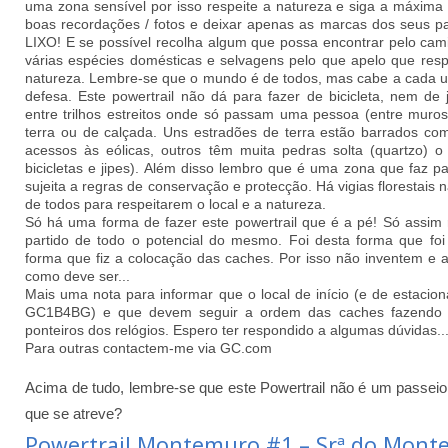
uma zona sensível por isso respeite a natureza e siga a máxima 
boas recordações / fotos e deixar apenas as marcas dos seus p
LIXO! E se possível recolha algum que possa encontrar pelo camin
várias espécies domésticas e selvagens pelo que apelo que res
natureza. Lembre-se que o mundo é de todos, mas cabe a cada u
defesa.
Este powertrail não dá para fazer de bicicleta, nem de
entre trilhos estreitos onde só passam uma pessoa (entre muro
terra ou de calçada. Uns estradões de terra estão barrados c
acessos às eólicas, outros têm muita pedras solta (quartzo) 
bicicletas e jipes). Além disso lembro que é uma zona que faz p
sujeita a regras de conservação e protecção. Há vigias florestais
de todos para respeitarem o local e a natureza.
Só há uma forma de fazer este powertrail que é a pé! Só assim re
partido de todo o potencial do mesmo. Foi desta forma que foi
forma que fiz a colocação das caches. Por isso não inventem e a
como deve ser...
Mais uma nota para informar que o local de início (e de estacio
GC1B4BG) e que devem seguir a ordem das caches fazendo o
ponteiros dos relógios. Espero ter respondido a algumas dúvidas..
Para outras contactem-me via GC.com
Acima de tudo, lembre-se que este Powertrail não é um passei
que se atreve?
Powertrail Montemuro #1 – Srª do Mont