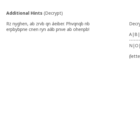
Additional Hints
(
Decrypt
)
Rz nyghen, ab zrvb qn áeiber. Phvqnqb nb
Decr
erpbybpne cnen ryn aãb pnve ab ohenpb!
A|B|
-------
N|O
(lett