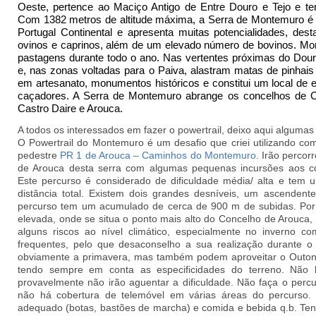
Oeste, pertence ao Maciço Antigo de Entre Douro e Tejo e 
Com 1382 metros de altitude máxima, a Serra de Montemuro é 
Portugal Continental e apresenta muitas potencialidades, de
ovinos e caprinos, além de um elevado número de bovinos. Mo
pastagens durante todo o ano. Nas vertentes próximas do Dou
e, nas zonas voltadas para o Paiva, alastram matas de pinhais 
em artesanato, monumentos históricos e constitui um local de 
caçadores. A Serra de Montemuro abrange os concelhos de C
Castro Daire e Arouca.
A todos os interessados em fazer o powertrail, deixo aqui algumas
O Powertrail do Montemuro é um desafio que criei utilizando co
pedestre
PR 1 de Arouca – Caminhos do Montemuro
. Irão percor
de Arouca desta serra com algumas pequenas incursões aos conc
Este percurso é considerado de dificuldade média/ alta e te
distância total. Existem dois grandes desníveis, um ascendent
percurso tem um acumulado de cerca de 900 m de subidas. Por
elevada, onde se situa o ponto mais alto do Concelho de Arouca
alguns riscos ao nível climático, especialmente no inverno c
frequentes, pelo que desaconselho a sua realização durante o
obviamente a primavera, mas também podem aproveitar o Outono 
tendo sempre em conta as especificidades do terreno. Não l
provavelmente não irão aguentar a dificuldade. Não faça o perc
não há cobertura de telemóvel em várias áreas do percurso
adequado (botas, bastões de marcha) e comida e bebida q.b. T