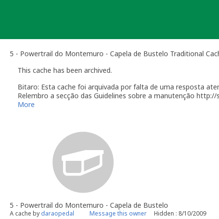
Skip
to
content
5 - Powertrail do Montemuro - Capela de Bustelo Traditional Cac
This cache has been archived.
Bitaro: Esta cache foi arquivada por falta de uma resposta a
Relembro a secção das Guidelines sobre a manutenção http:/
More
Você é responsável por visitas ocasionais à sua geocach
quando alguém reporta um problema com a geocache (desap
"Precisa de Manutenção". Desative temporariamente a su
geocache até que tenha resolvido o problema. É-lhe conc
do qual deverá verificar o estado da sua geocache. Se a 
temporariamente desativada por um longo período de te
A região onde um geocacher é considerado capaz de mant
geocacher que anteriormente fez registo de geocaches nu
habilitado a manter uma geocache a 200 milhas (322 Km) 
sobretudo estado dentro da distância de 25 milhas (40km
distante de casa. O critério usado nesta situação fica a 
5 - Powertrail do Montemuro - Capela de Bustelo
Por causa do esforço requerido para manter uma geocache
A cache by
daraopedal
Message this owner
Hidden : 8/10/2009