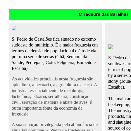
Miradouro das Baralhas
S. Pedro de Castelões fica situado no extremo
sudoeste do município. É a maior freguesia em
termos de densidade populacional e é rodeada
por uma série de serras (Chã, Senhora da
S.
Pedro de 
Saúde, Pedregais, Coto,
Felgueira
, Barbeito e
southwest of
Escaiba
).
terms of pop
by a series 
As actividades principais nesta freguesia são a
stony ground
apicultura, a pecuária, a agricultura e a caça. A
Escaiba).
indústria, essencialmente de metalurgia,
lacticínios, latoaria, serralharia, construção
The main acti
civil, serração de madeira e abate de aves, é
beekeeping, 
outra importante fonte da economia da
The industry
freguesia.
products, ti
and slaughte
A sua situação privilegiada pela abundância de
source of ec
água faz com que S. Pedro de Castelões seja