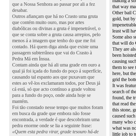
making a sor
que a Nossa Senhora ao passar por ali a fez
that way mad
desabar.
Other bail C
Outros afiançam que há no
Crasto
uma gruta
gold, but by 
que contém muito ouro, mas por artes
impenetrable
diabólicas ou divinas a gruta é impenetrável, o
least will h
que se conta sobre a gruta causa arrepios, pelo
Some also su
menos á a imagem que tenho do que me foi
that will do
contado. Há quem diga ainda que existe uma
They are als
passagem subterrânea que vai do
Crasto
à
been hoisted
Pedra Má em Ínsua.
causing suc
Contam ainda que há ali uma grade em ouro a
them to see 
qual já foi içada do fundo do poço á superfície,
here, but th
causando tal espanto aos que puxavam que
grid
the bot
estes ao vê-los exclamaram todos, por Deus já
It was featu
cá está, só que acto contínuo a grade voltou
search of th
para a fundo do poço, onde ainda hoje se
found, the t
mantém.
that read th
Foi tão constado nesse tempo que muitos foram
this stone, g
em busca da grade que embora não fosse
caused such 
encontrada, a verdade é que descobriram uma
many who ca
pedra enorme onde se lia a seguinte frase:
what was not
«Quem esta pedra virar, grade tesouro há-de
little job to 