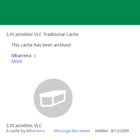
Skip
to
content
S.P.Castelões VLC Traditional Cache
This cache has been archived.
Mbarreira: :)
More
S.P.Castelões VLC
A cache by
Mbarreira
Message this owner
Hidden : 8/12/2009