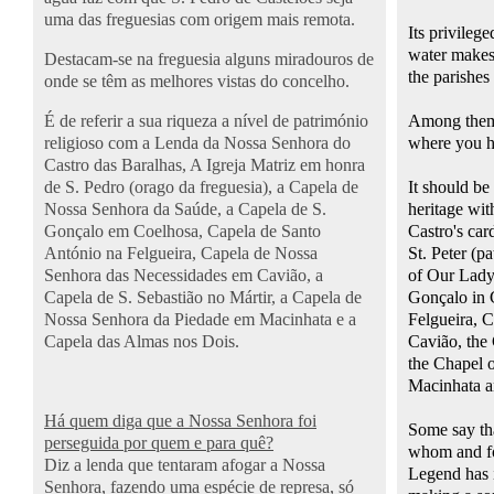
uma das freguesias com origem mais remota.
Its privileg
water makes
Destacam-se na freguesia alguns miradouros de
the parishes
onde se têm as melhores vistas do concelho.
É de referir a sua riqueza a nível de património
Among them 
religioso com a Lenda da Nossa Senhora do
where you ha
Castro das Baralhas, A Igreja Matriz em honra
de S. Pedro (
orago
da freguesia), a Capela de
It should be
Nossa Senhora da Saúde, a Capela de S.
heritage wi
Gonçalo em
Coelhosa
, Capela de Santo
Castro's car
António na
Felgueira
, Capela de Nossa
St.
Peter (pa
Senhora das Necessidades em
Cavião
, a
of Our Lady 
Capela de S. Sebastião no Mártir, a Capela de
Gonçalo in 
Nossa Senhora da Piedade em
Macinhata
e a
Felgueira, 
Capela das Almas nos Dois.
Cavião, the 
the Chapel 
Macinhata a
Há quem diga que a Nossa Senhora foi
Some say th
perseguida por quem e para quê?
whom and f
Diz a lenda que tentaram afogar a Nossa
Legend has i
Senhora, fazendo uma espécie de represa, só