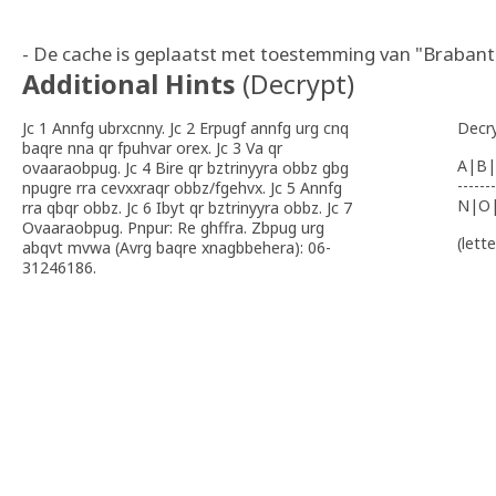
- De cache is geplaatst met toestemming van "Brabant
Additional Hints
(
Decrypt
)
Jc 1 Annfg ubrxcnny. Jc 2 Erpugf annfg urg cnq
Decr
baqre nna qr fpuhvar orex. Jc 3 Va qr
A|B|
ovaaraobpug. Jc 4 Bire qr bztrinyyra obbz gbg
-------
npugre rra cevxxraqr obbz/fgehvx. Jc 5 Annfg
N|O
rra qbqr obbz. Jc 6 Ibyt qr bztrinyyra obbz. Jc 7
Ovaaraobpug. Pnpur: Re ghffra. Zbpug urg
(lett
abqvt mvwa (Avrg baqre xnagbbehera): 06-
31246186.