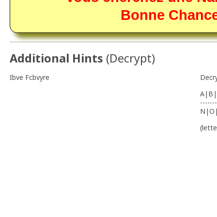
Bonne Chance
_____________________________________________________________
Additional Hints
(
Decrypt
)
Ibve Fcbvyre
Decr
A|B|
-------
N|O
(lett