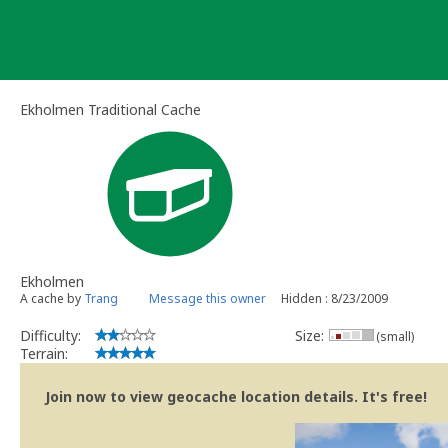
Skip
to
content
Ekholmen Traditional Cache
Ekholmen
A cache by
Trang
Message this owner
Hidden : 8/23/2009
Difficulty:
Size:
(small)
Terrain:
Join now to view geocache location details. It's free!