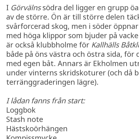
I
Görvälns
södra del ligger en grupp öa
av de större. Ön är till större delen täc
svårforcerad skog, men i söder öppnar
med höga klippor som bjuder på vacker
är också klubbholme för
Kallhälls Båtk
både på öns västra och östra sida, fö
med egen båt. Annars är Ekholmen ut
under vinterns skridskoturer (och då b
terränggraderingen lägre).
I lådan fanns från start:
Loggbok
Stash note
Hästskoörhängen
Kompissmycke