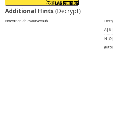
Additional Hints
(
Decrypt
)
Noevtnqn ab cvaurvevaub.
Decr
A|B|
-------
N|O
(lett