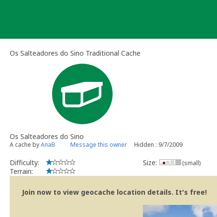
Skip
to
content
Os Salteadores do Sino Traditional Cache
Os Salteadores do Sino
A cache by
AnaB
Message this owner
Hidden : 9/7/2009
Difficulty:
Size:
(small)
Terrain:
Join now to view geocache location details. It's free!