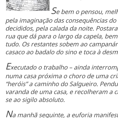
S
e bem o pensou, melh
pela imaginação das consequências do ac
decididos, pela calada da noite. Posta
rua que dá para o largo da capela, bem
tudo. Os restantes sobem ao campanár
casaco ao badalo do sino e toca à des
E
xecutado o trabalho – ainda interro
numa casa próxima o choro de uma cri
“heróis” a caminho do Salgueiro. Pend
varanda de uma casa, e recolheram a
se ao sigilo absoluto.
N
a manhã seguinte, a euforia manifes