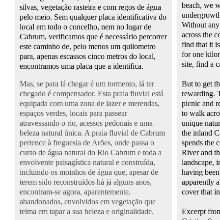
beach
, we 
silvas, vegetação rasteira e com regos de água
undergrowt
pelo meio. Sem qualquer placa identificativa do
Without any
local em todo o concelho, nem no lugar de
across the c
Cabrum, verificamos que é necessário percorrer
find that
it 
este caminho de, pelo menos um quilometro
for
one kilo
para, apenas escassos cinco metros do local,
site,
find
a
c
encontramos uma placa que a identifica.
Mas, se para lá chegar é um tormento, lá ter
But
to
get th
chegado é compensador. Esta praia fluvial está
rewarding.
equipada com uma zona de lazer e merendas,
picnic
and
r
espaços verdes, locais para passear
to walk
acro
atravessando o rio, acessos pedonais e uma
unique natur
beleza natural única. A praia fluvial de Cabrum
the
inland
C
pertence à freguesia de Arões, onde passa o
spends
the 
curso de água natural do Rio Cabrum e toda a
River
and
t
envolvente paisagística natural e construída,
landscape
,
i
incluindo os moinhos de água que, apesar de
having
been
terem sido reconstruídos há já alguns anos,
apparently
a
encontram-se agora, aparentemente,
cover
that i
abandonados, envolvidos em vegetação que
teima em tapar a sua beleza e originalidade.
Excerpt from