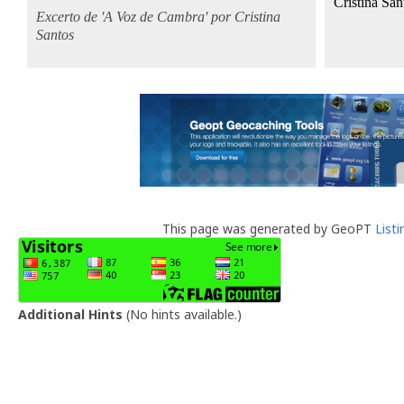
Cristina
San
Excerto de 'A Voz de Cambra' por Cristina
Santos
This page was generated by GeoPT
List
Additional Hints
(
No hints available.
)