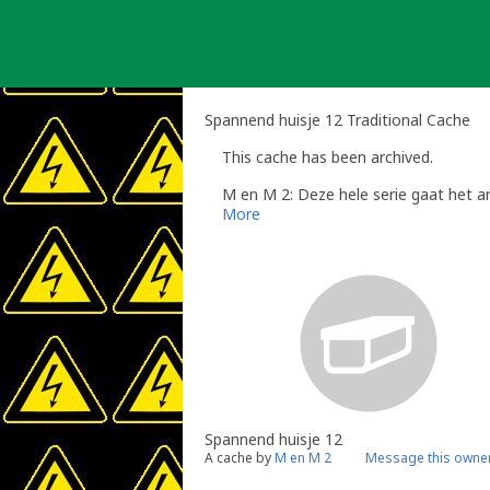
Skip
to
content
Spannend huisje 12 Traditional Cache
This cache has been archived.
M en M 2: Deze hele serie gaat het arc
More
Spannend huisje 12
A cache by
M en M 2
Message this owne