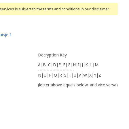
ervices is subject to the terms and conditions
in our disclaimer
.
isje 1
Decryption Key
A|B|C|D|E|F|G|H|I|J|K|L|M
-------------------------
N|O|P|Q|R|S|T|U|V|W|X|Y|Z
(letter above equals below, and vice versa)