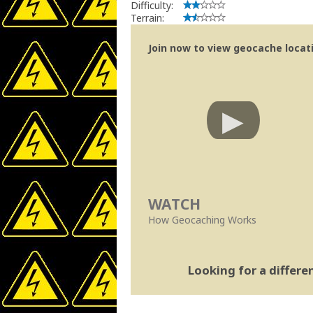
Difficulty:
Terrain:
Join now to view geocache locatio
WATCH
How Geocaching Works
Looking for a differ