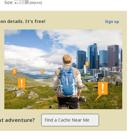
Size:
(micro)
n details. It's free!
Sign up
ent adventure?