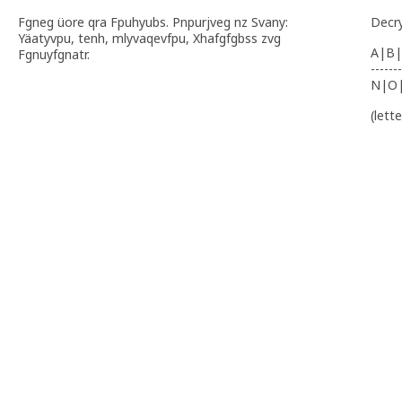
Fgneg üore qra Fpuhyubs. Pnpurjveg nz Svany:
Decr
Yäatyvpu, tenh, mlyvaqevfpu, Xhafgfgbss zvg
A|B|
Fgnuyfgnatr.
-------
N|O
(lett