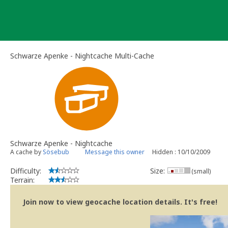
Skip
to
content
Schwarze Apenke - Nightcache Multi-Cache
Schwarze Apenke - Nightcache
A cache by
Sösebub
Message this owner
Hidden : 10/10/2009
Difficulty:
Size:
(small)
Terrain:
Join now to view geocache location details. It's free!