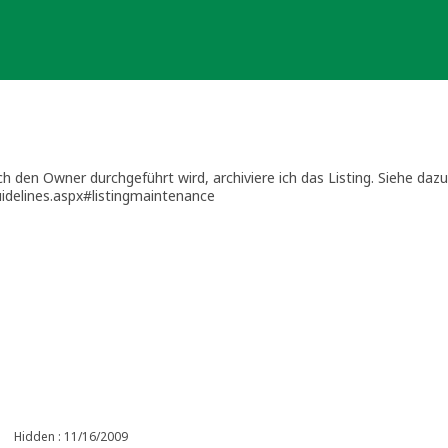
h den Owner durchgeführt wird, archiviere ich das Listing. Siehe dazu
delines.aspx#listingmaintenance
idelines.aspx#cachemaintenance
rei Monate neue Umstände ergeben, kontaktiere mich bitte per E-Mail
auch wieder aus dem Archiv holen.
 Cache erneuert/ersetzt haben, kann er gerne und sofort ein neues Li
Hidden : 11/16/2009