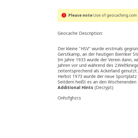
Please note
Use of geocaching.com s
Geocache Description:
Der kleine "HSV" wurde erstmals gegrü
Gerstkamp, an der heutigen Biemker St
Im Jahre 1933 wurde der Verein dann, wi
Jahren vor und während des 2.Weltkrieg
zeitentsprechend als Ackerland genutzt
Herbst 1973 wurde der neue Sportplatz 
Seitdem heißt es an den Wochenenden "
Additional Hints
(
Decrypt
)
Onhzfghzcs