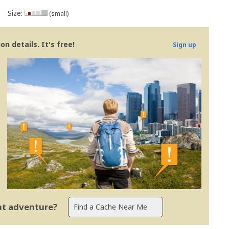
Size:
(small)
n details. It's free!
Sign up
ent adventure?