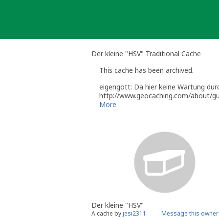
Skip
to
content
Der kleine "HSV" Traditional Cache
This cache has been archived.
eigengott: Da hier keine Wartung durc
http://www.geocaching.com/about/gui
http://www.geocaching.com/about/gu
More
Sollten sich innerhalb der nächsten d
entspricht kann ich das Listing dann 
Sollte jemand in der Zwischenzeit den
Der kleine "HSV"
A cache by
jesi2311
Message this owner