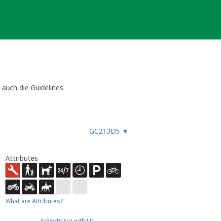
 auch die Guidelines:
. Sofern der Cache den Richtlinien
GC213D5
▼
sting für seinen Cache einreichen.
Attributes
What are Attributes?
Advertising with Us