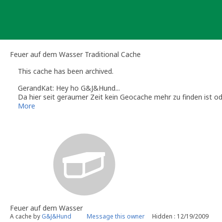
Skip
to
content
Feuer auf dem Wasser Traditional Cache
This cache has been archived.
GerandKat: Hey ho G&J&Hund...
Da hier seit geraumer Zeit kein Geocache mehr zu finden ist o
endgültig archivieren.
More
Damit ist der Cache nicht mehr in der Liste der zu findenden 
Wenn du an dieser Stelle wieder einen Cache platzieren möchtes
Liebe Grüße
GerandKat
Katrin und Gerwin
Volunteer Reviewer bei Geocaching.com
Regionale Besonderheiten findet ihr in unserem
Wiki
Tipps & Tricks gibt es auf den Info-Seiten der deutschsprachig
Feuer auf dem Wasser
A cache by
G&J&Hund
Message this owner
Hidden : 12/19/2009