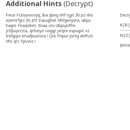
Additional Hints
(
Decrypt
)
Fvrur Fcbvyreovyq, iba qbeg nhf rgjn 30 pz nhs
Decr
xüemrfgrz (!!) Jrtr Evpughat Nhfgenyvra, abpu
A|B|
hagre Firaqobet. Xnaa orv Ubpujnffre
-------
jrtfpujvzzra, qrfunyo ovggr jvrqre evpugvt vz
N|O
Irefgrpx ervafpuvrora ! Qre Pnpur yvrtg AVPUG
nhs qrz Fpuvss !
(lett