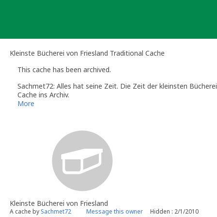
Skip
to
content
Kleinste Bücherei von Friesland Traditional Cache
This cache has been archived.
Sachmet72: Alles hat seine Zeit. Die Zeit der kleinsten Büchere
Cache ins Archiv.
Wir bedanken uns bei der Besitzerin der Bücherzelle für über 1
More
Wir bedanken uns bei allen Findern für die vielen netten Logs u
Kleinste Bücherei von Friesland
A cache by
Sachmet72
Message this owner
Hidden : 2/1/2010