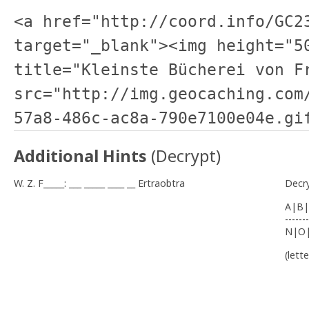
<a href="http://coord.info/GC2
target="_blank"><img height="5
title="Kleinste Bücherei von F
src="http://img.geocaching.com
57a8-486c-ac8a-790e7100e04e.gi
Additional Hints
(
Decrypt
)
W. Z. F_____: ___ _____ ____ __ Ertraobtra
Decr
A|B|
-------
N|O
(lett