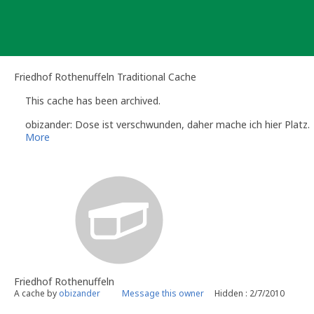
Skip
to
content
Friedhof Rothenuffeln Traditional Cache
This cache has been archived.
obizander: Dose ist verschwunden, daher mache ich hier Platz.
More
Friedhof Rothenuffeln
A cache by
obizander
Message this owner
Hidden : 2/7/2010