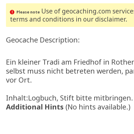
Use of geocaching.com services
Please note
terms and conditions
in our disclaimer
.
Geocache Description:
Ein kleiner Tradi am Friedhof in Rothe
selbst muss nicht betreten werden, p
vor Ort.
Inhalt:Logbuch, Stift bitte mitbringen.
Additional Hints
(
No hints available.
)