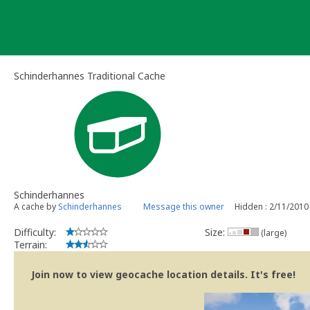
Skip
to
content
Schinderhannes Traditional Cache
Schinderhannes
A cache by
Schinderhannes
Message this owner
Hidden : 2/11/2010
Difficulty:
Size:
(large)
Terrain:
Join now to view geocache location details. It's free!