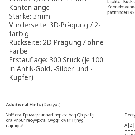
bijulito, Bück
Kantenlänge
Konnelmaennc
pathfinder198
Stärke: 3mm
Vorderseite: 3D-Prägung / 2-
farbig
Rückseite: 2D-Prägung / ohne
Farbe
Erstauflage: 300 Stück (je 100
in Antik-Gold, -Silber und -
Kupfer)
Additional Hints
(
Decrypt
)
Ynff qra Fpuvaqreunaarf avpxra haq Qh jvefg
Decr
qra Pnpur reoyvpxra! Ovggr xrvar Trjnyg
A|B|
najraqra!
-------