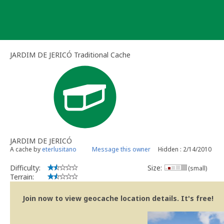
Skip
to
content
JARDIM DE JERICÓ Traditional Cache
JARDIM DE JERICÓ
A cache by
eterlusitano
Message this owner
Hidden : 2/14/2010
Difficulty:
Size:
(small)
Terrain:
Join now to view geocache location details. It's free!