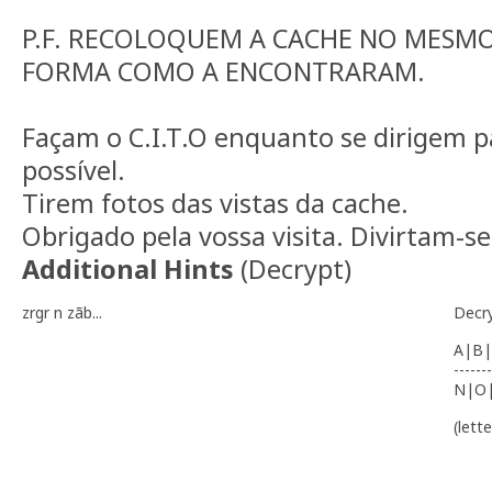
P.F. RECOLOQUEM A CACHE NO MESMO
FORMA COMO A ENCONTRARAM.
Façam o C.I.T.O enquanto se dirigem pa
possível.
Tirem fotos das vistas da cache.
Obrigado pela vossa visita. Divirtam-se
Additional Hints
(
Decrypt
)
zrgr n zãb...
Decr
A|B|
-------
N|O
(lett