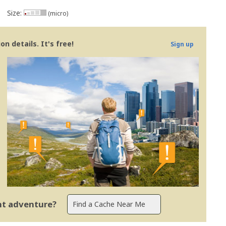
Size:
(micro)
n details. It's free!
Sign up
ent adventure?