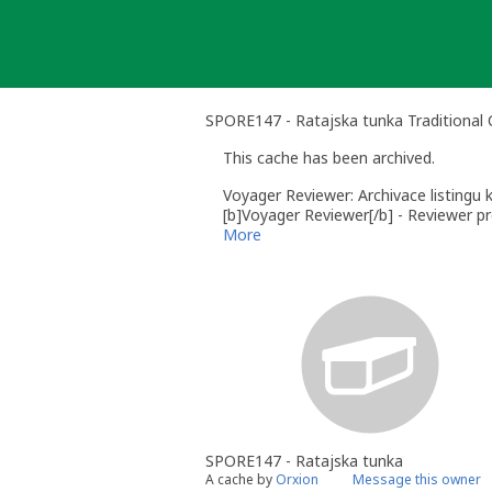
Skip
to
content
SPORE147 - Ratajska tunka Traditional
This cache has been archived.
Voyager Reviewer: Archivace listingu 
[b]Voyager Reviewer[/b] - Reviewer pr
More
SPORE147 - Ratajska tunka
A cache by
Orxion
Message this owner