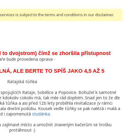
ervices is subject to the terms and conditions
in our disclaimer
.
l to dvojstrom) čímž se zhoršila přístupnost
jaře bude provedena oprava -
NÁ, ALE BERTE TO SPÍŠ JAKO 4,5 AŽ 5
Ratajská tůňka
 spojujících Rataje, Sobělice a Popovice. Bohužel k samotné
 kdokoliv cokoliv má, tak mile rád doplním. Snad jen to že dle
ká tůňka a asi před 12ti lety proběhla revitalizace (v rámci
ala dnešní podobu. Kousek vedle tůňky se pak nalézá i malá a
ad i zapomenutá
studánka
.
na zajímavé místo a umožnit znaveným kačerům se trošku
protáhnout :)