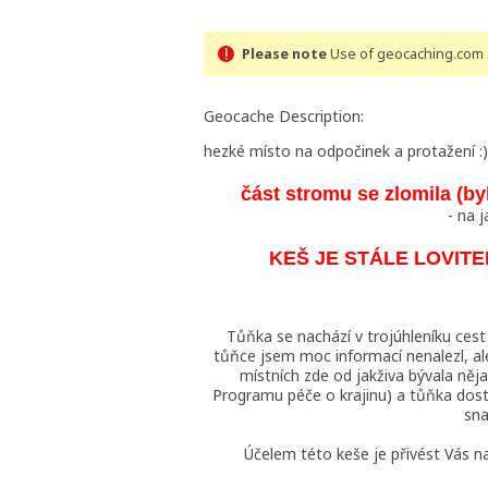
Please note
Use of geocaching.com s
Geocache Description:
hezké místo na odpočinek a protažení :)
část stromu se zlomila (by
- na 
KEŠ JE STÁLE LOVITEL
Tůňka se nachází v trojúhleníku cest
tůňce jsem moc informací nenalezl, ale
místních zde od jakživa bývala něja
Programu péče o krajinu) a tůňka dost
sn
Účelem této keše je přivést Vás 