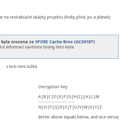
na revitalizační ukázky projektu (fotky před, po a plánek)
 byla zrozena ze
SPORE Cache Brno
(
GC3018T
)
íce informací navštivte listing této keše.
v keši není tužka
Decryption Key
A|B|C|D|E|F|G|H|I|J|K|L|M
-------------------------
N|O|P|Q|R|S|T|U|V|W|X|Y|Z
(letter above equals below, and vice versa)