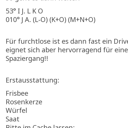
53° I J. L K O
010° J A. (L-O) (K+O) (M+N+O)
Für furchtlose ist es dann fast ein Dri
eignet sich aber hervorragend für ein
Spaziergang!!
Erstausstattung:
Frisbee
Rosenkerze
Würfel
Saat
Bitte im Cache lassen: