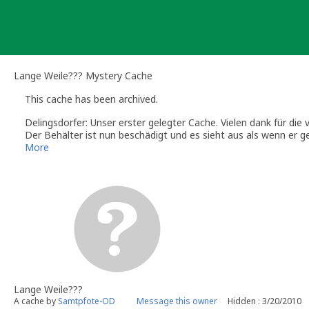
Skip
to
content
Lange Weile??? Mystery Cache
This cache has been archived.
Delingsdorfer: Unser erster gelegter Cache. Vielen dank für die 
Der Behälter ist nun beschädigt und es sieht aus als wenn er 
Damit ist dieser Standort verbrannt und wir machen hier nun sc
More
Lange Weile???
A cache by
Samtpfote-OD
Message this owner
Hidden : 3/20/2010