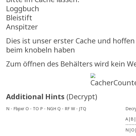
Loggbuch
Bleistift
Anspitzer
Dies ist unser erster Cache und hoffen 
beim knobeln haben
Zum öffnen des Behälters wird kein W
Additional Hints
(
Decrypt
)
N - Fbpxr O - TO P - NGH Q - RF W - JTQ
Decr
A|B|
-------
N|O