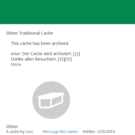
Skip
to
content
Gfenn Traditional Cache
This cache has been archived.
onur: Der Cache wird archiviert. [|)]
Danke allen Besuchern. [:D][:D]
Gruss onur
More
Gfenn
A cache by
onur
Message this owner
Hidden : 3/25/2010