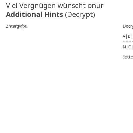
Viel Vergnügen wünscht onur
Additional Hints
(
Decrypt
)
Zntargvfpu.
Decr
A|B|
-------
N|O
(lett