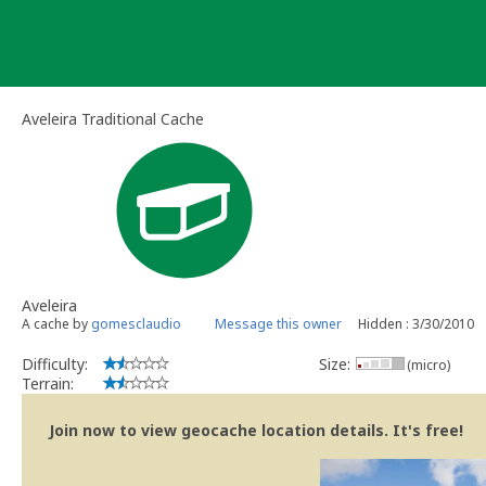
Skip
to
content
Aveleira Traditional Cache
Aveleira
A cache by
gomesclaudio
Message this owner
Hidden : 3/30/2010
Difficulty:
Size:
(micro)
Terrain:
Join now to view geocache location details. It's free!