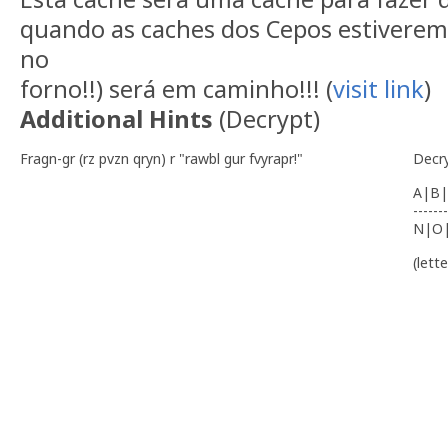
quando as caches dos Cepos estiverem
no
forno!!) será em caminho!!! (
visit link
)
Additional Hints
(
Decrypt
)
Fragn-gr (rz pvzn qryn) r "rawbl gur fvyrapr!"
Decr
A|B|
-------
N|O
(lett