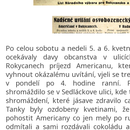
Po celou sobotu a nedeli 5. a 6. kvet
ocekávaly davy obcanstva v ulic
Rokycanech príjezd Americanu, kte
vyhnout okázalému uvítání, vjeli se t
v pondelí po 4. hodine ranní. 
shromáždilo se v Sedláckove ulici, kde
shromáždení, které jásave zdravilo c
Tanky byly ozdobeny kvetinami, že
pohostit Americany co jen mely po r
odmítali a sami rozdávali cokoládu a