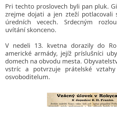
Pri techto proslovech byli pan pluk. G
zrejme dojati a jen zteží potlacovali
úredních vecech. Srdecným rozlouc
uvítání skonceno.
V nedeli 13. kvetna dorazily do Ro
americké armády, jejíž príslušníci u
domech na obvodu mesta. Obyvatelstv
vstríc a potvrzuje prátelské vzta
osvoboditelum.