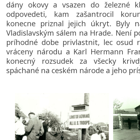
dány okovy a vsazen do železné kl
odpovedeti, kam zašantrocil korun
konecne priznal jejich úkryt. Byly 
Vladislavským sálem na Hrade. Není poc
príhodné dobe privlastnit, lec osud r
vráceny národu a Karl Hermann Fra
konecný rozsudek za všecky krivdy
spáchané na ceském národe a jeho prís