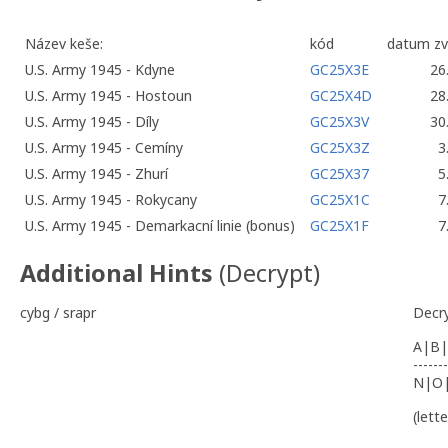
Název keše:
kód
datum zv
U.S. Army 1945 - Kdyne
GC25X3E
26
U.S. Army 1945 - Hostoun
GC25X4D
28
U.S. Army 1945 - Díly
GC25X3V
30
U.S. Army 1945 - Cemíny
GC25X3Z
3
U.S. Army 1945 - Zhurí
GC25X37
5
U.S. Army 1945 - Rokycany
GC25X1C
7
U.S. Army 1945 - Demarkacní linie (bonus)
GC25X1F
7
Additional Hints
(
Decrypt
)
cybg / srapr
Decr
A|B|
-------
N|O
(lett