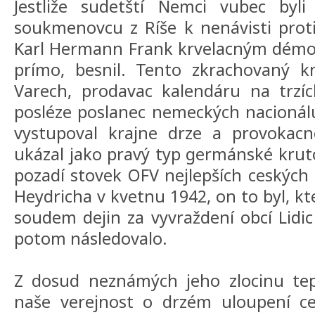
Jestliže sudetští Nemci vubec byli
soukmenovcu z Ríše k nenávisti prot
Karl Hermann Frank krvelacným démo
prímo, besnil. Tento zkrachovaný k
Varech, prodavac kalendáru na trzíc
posléze poslanec nemeckých nacionálu 
vystupoval krajne drze a provokac
ukázal jako pravý typ germánské krutos
pozadí stovek OFV nejlepších ceských 
Heydricha v kvetnu 1942, on to byl, k
soudem dejin za vyvraždení obcí Lidic
potom následovalo.
Z dosud neznámých jeho zlocinu tep
naše verejnost o drzém uloupení c