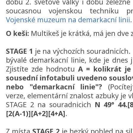
dobu 2. svetové války i dobu železné 
soucasnou vojenskou techniku pr
Vojenské muzeum na demarkacní linii
.
O keši:
Multikeš je krátká, má jen dve 
STAGE 1
je na výchozích souradnicích.
bývalé demarkacní linie, kde je dnes 
Zjistíte zde hodnotu
A = kolikrát j
sousední infotabuli uvedeno souslo
nebo "demarkacní linie"?
(Pocítej
verze, elementární znalost azbuky je 
STAGE 2 na souradnicich
N 49° 44.[8
[2(A-1)][A+2][4+A]
.
Z místa
STAGE 2
je hezký pohled na sil