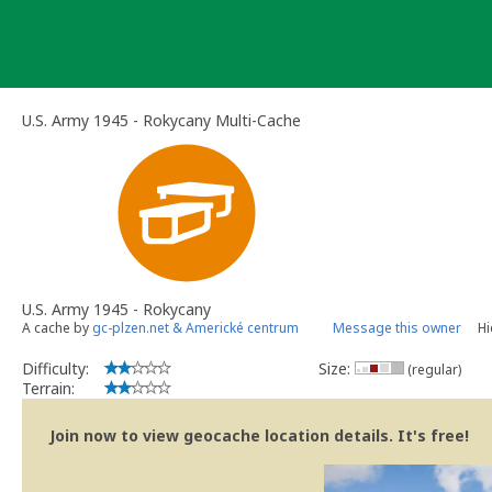
Skip
to
content
U.S. Army 1945 - Rokycany Multi-Cache
U.S. Army 1945 - Rokycany
A cache by
gc-plzen.net & Americké centrum
Message this owner
Hi
Difficulty:
Size:
(regular)
Terrain:
Join now to view geocache location details. It's free!