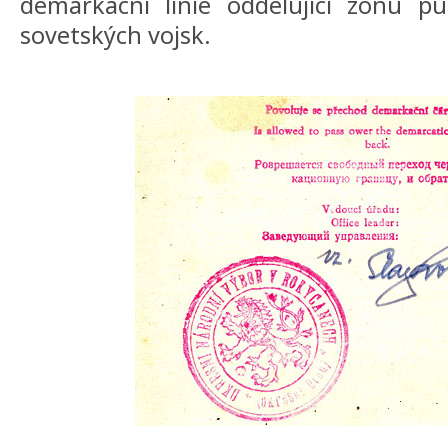
demarkacní linie oddelující zónu p
sovetských vojsk.