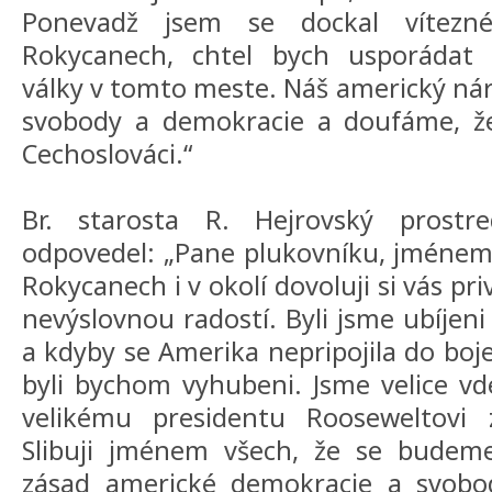
Ponevadž jsem se dockal vítezn
Rokycanech, chtel bych usporádat 
války v tomto meste. Náš americký náro
svobody a demokracie a doufáme, ž
Cechoslováci.“
Br. starosta R. Hejrovský prostre
odpovedel: „Pane plukovníku, jménem
Rokycanech i v okolí dovoluji si vás pr
nevýslovnou radostí. Byli jsme ubíje
a kdyby se Amerika nepripojila do boje
byli bychom vyhubeni. Jsme velice vd
velikému presidentu Rooseweltovi 
Slibuji jménem všech, že se budeme 
zásad americké demokracie a svobod