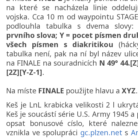
na které se nacházela linie oddeluj
vojska. Cca 10 m od waypointu STAGE 
podlouhla tabulka s dvema slovy
prvního slova; Y = pocet písmen dru
všech písmen s diakritikou
(háck
tabulka není, pak na ní byl název ulice
na FINALE na souradnicích
N 49° 44.[Z]
[2Z][Y-Z-1]
.
Na míste
FINALE
použijte hlavu a
XYZ
.
Keš je LnL krabicka velikosti 2 l ukr
Keš je soucástí série U.S. Army 1945 
opsat bonusové císlo, které nalezne
vznikla ve spolupráci
gc.plzen.net
s
A