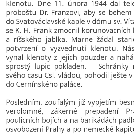
klenotu. Dne 11. února 1944 dal tel
proboštu Dr. Franzovi, aby se behem 
do Svatováclavské kaple v dómu sv. Ví
se K. H. Frank zmocnil korunovacních 
a ríšského jablka. Marne žádal star
potvrzení o vyzvednutí klenotu. Nási
vynal klenoty z jejich pouzder a nahá
sprostý lupic pokladen. – Schránky 
svého casu Csl. vládou, pohodil ješte v 
do Cernínského paláce.
Posledním, zoufalým již vypjetím besn
verolomné, zákerné prepadení P
poulicních bojích a na barikádách padl
osvobození Prahy a po nemecké kapitu