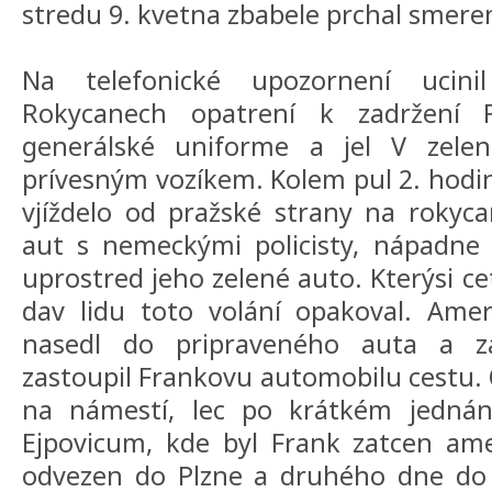
stredu 9. kvetna zbabele prchal smere
Na telefonické upozornení ucin
Rokycanech opatrení k zadržení 
generálské uniforme a jel V zel
prívesným vozíkem. Kolem pul 2. hodi
vjíždelo od pražské strany na rokyc
aut s nemeckými policisty, nápadne 
uprostred jeho zelené auto. Kterýsi cet
dav lidu toto volání opakoval. Amer
nasedl do pripraveného auta a z
zastoupil Frankovu automobilu cestu. 
na námestí, lec po krátkém jednán
Ejpovicum, kde byl Frank zatcen am
odvezen do Plzne a druhého dne do