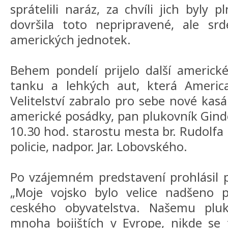
sprátelili naráz, za chvíli jich byly
dovršila toto nepripravené, ale srd
amerických jednotek.
Behem pondelí prijelo další americk
tanku a lehkých aut, která America
Velitelství zabralo pro sebe nové kasá
americké posádky, pan plukovník Ginde
10.30 hod. starostu mesta br. Rudolfa 
policie, nadpor. Jar. Lobovského.
Po vzájemném predstavení prohlásil 
„Moje vojsko bylo velice nadšeno p
ceského obyvatelstva. Našemu pluk
mnoha bojištích v Evrope, nikde se t