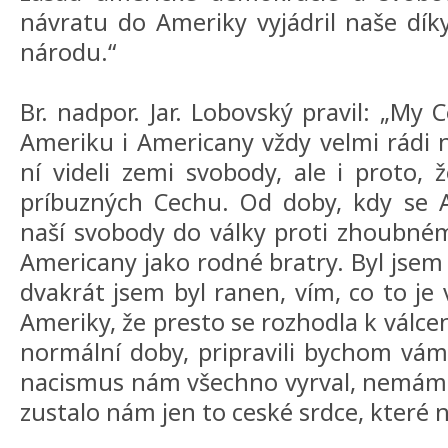
návratu do Ameriky vyjádril naše dí
národu.“
Br. nadpor. Jar. Lobovský pravil: „My 
Ameriku i Americany vždy velmi rádi n
ní videli zemi svobody, ale i prot
príbuzných Cechu. Od doby, kdy se
naší svobody do války proti zhoubné
Americany jako rodné bratry. Byl jsem 
dvakrát jsem byl ranen, vím, co to je 
Ameriky, že presto se rozhodla k válce
normální doby, pripravili bychom vám
nacismus nám všechno vyrval, nemáme
zustalo nám jen to ceské srdce, které