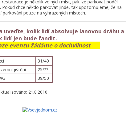
 restaurace je několik volných míst, pak lze parkovat podél
tě. Pokud chce někdo parkovat jinde, tak upozorňujeme, že na
tí parkování pouze na vyhrazených místech.
 uveďte, kolik lidí absolvuje lanovou dráhu a
k lidí jen bude fandit.
aze eventu žádáme o dochvilnost
zci
31/40
zemní jištění
25/??
WG
39/50
aktualizováno: 21.8.2010