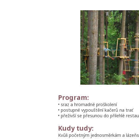
Program:
• sraz a hromadné proškolení
• postupné vypouštění kačerů na trať
• přeživší se přesunou do přilehlé rest
Kudy tudy:
Kvůli početným jednosměrkám a lázeňs