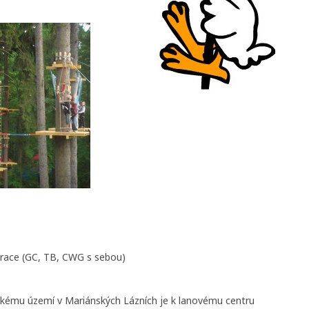
aurace (GC, TB, CWG s sebou)
kému území v Mariánských Lázních je k lanovému centru