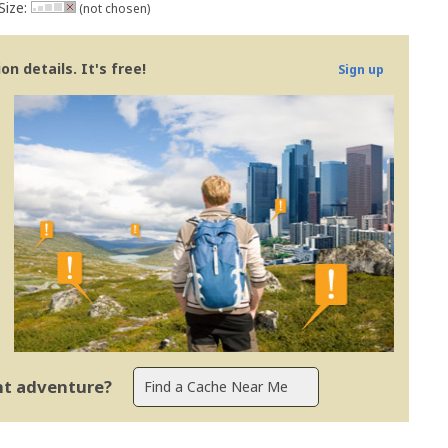
Size:
(not chosen)
n details. It's free!
Sign up
ent adventure?