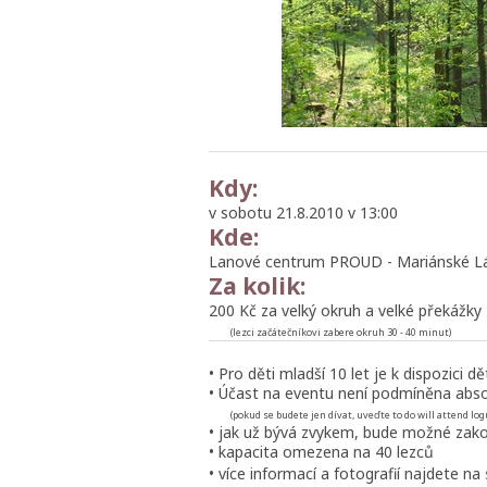
Kdy:
v sobotu 21.8.2010 v 13:00
Kde:
Lanové centrum PROUD - Mariánské Láz
Za kolik:
200 Kč za velký okruh a velké překážky
(lezci začátečníkovi zabere okruh 30 - 40 minut)
• Pro děti mladší 10 let je k dispozici 
• Účast na eventu není podmíněna abs
(pokud se budete jen dívat, uveďte to do will attend log
• jak už bývá zvykem, bude možné zak
• kapacita omezena na 40 lezců
• více informací a fotografií najdete na