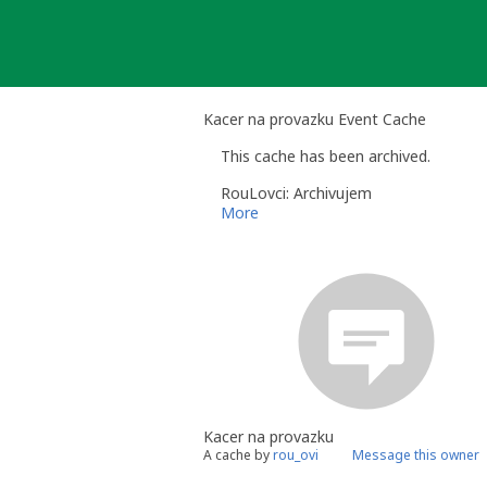
Skip
to
content
Kacer na provazku Event Cache
This cache has been archived.
RouLovci: Archivujem
More
Kacer na provazku
A cache by
rou_ovi
Message this owner