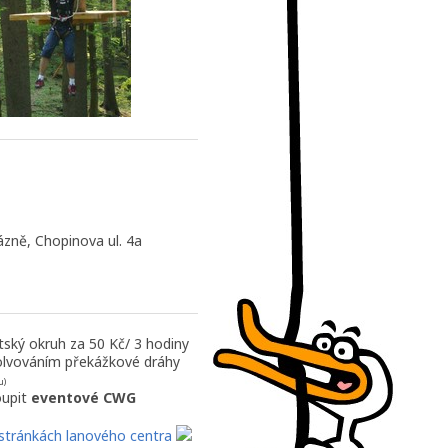
ně, Chopinova ul. 4a
dětský okruh za 50 Kč/ 3 hodiny
olvováním překážkové dráhy
u)
oupit
eventové CWG
stránkách lanového centra