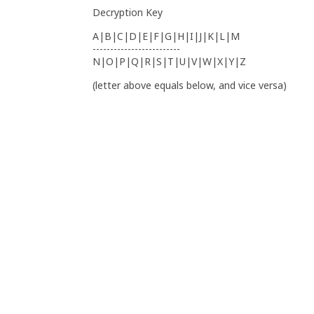
Decryption Key
A|B|C|D|E|F|G|H|I|J|K|L|M
-------------------------
N|O|P|Q|R|S|T|U|V|W|X|Y|Z
(letter above equals below, and vice versa)