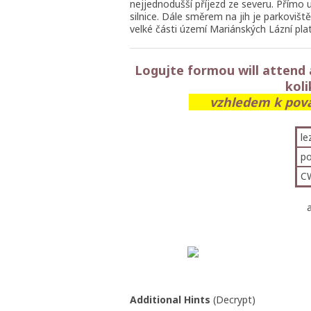
nejjednodušší příjezd ze severu. Přímo u
silnice. Dále směrem na jih je parkoviš
velké části území Mariánských Lázní pla
Logujte formou will attend a
koli
vzhledem k pov
le
po
C
Additional Hints
(
Decrypt
)