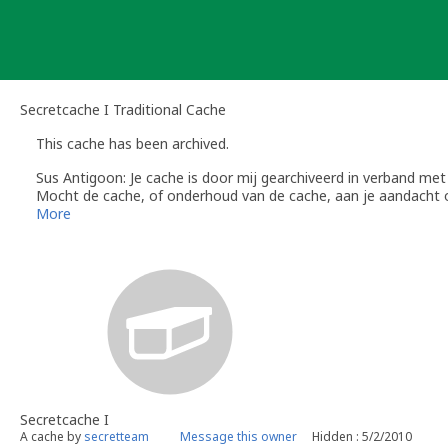
Skip
to
content
Secretcache I Traditional Cache
This cache has been archived.
Sus Antigoon: Je cache is door mij gearchiveerd in verband met 
Mocht de cache, of onderhoud van de cache, aan je aandacht on
even een berichtje via email.
More
Als de cache binnen afzienbare tijd hersteld of herplaatst is, w
voorwaarden voldoet.
Met vriendelijke groet,
Sus Antigoon
Groundspeak Volunteer Geocache Reviewer
Secretcache I
A cache by
secretteam
Message this owner
Hidden : 5/2/2010