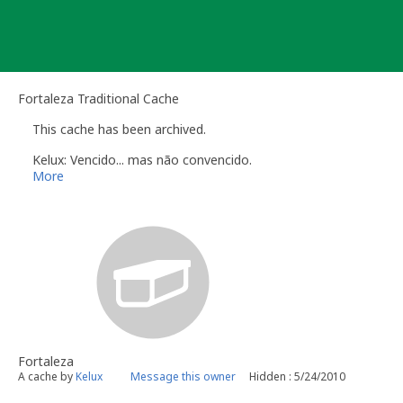
Skip
to
content
Fortaleza Traditional Cache
This cache has been archived.
Kelux: Vencido... mas não convencido.
More
Fortaleza
A cache by
Kelux
Message this owner
Hidden : 5/24/2010