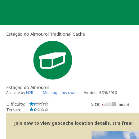
Skip
to
content
Estação do Almourol Traditional Cache
Estação do Almourol
A cache by
N2R
Message this owner
Hidden : 5/26/2010
Difficulty:
Size:
(micro)
Terrain:
Join now to view geocache location details. It's free!