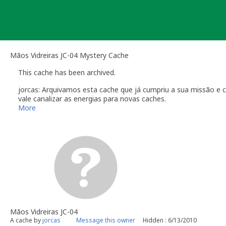
Skip
to
content
Mãos Vidreiras JC-04 Mystery Cache
This cache has been archived.
jorcas: Arquivamos esta cache que já cumpriu a sua missão e
vale canalizar as energias para novas caches.
Obrigado a todos os que visitaram ou tentaram visitar esta no
More
[b]Jorcas[/b]
Mãos Vidreiras JC-04
A cache by
jorcas
Message this owner
Hidden : 6/13/2010