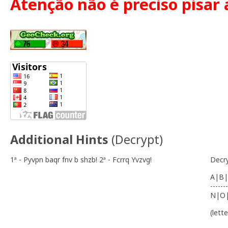
Atenção não é preciso pisar a
Additional Hints
(
Decrypt
)
1ª - Pyvpn baqr fnv b shzb! 2ª - Fcrrq Yvzvg!
Decr
A|B|
-------
N|O
(lett