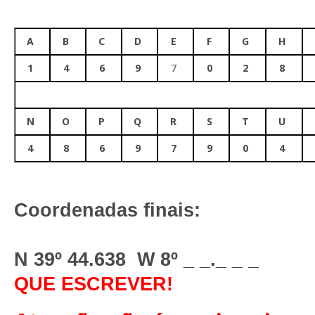
A
B
C
D
E
F
G
H
1
4
6
9
7
0
2
8
N
O
P
Q
R
S
T
U
4
8
6
9
7
9
0
4
Coordenadas finais:
N 39º 44.638 W 8º _ _._ _ _
QUE ESCREVER!