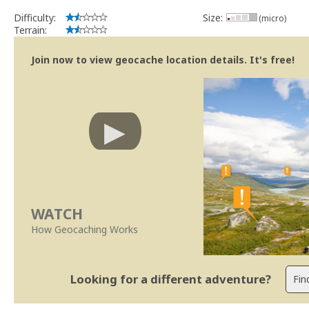
Bitaro
Community Volunteer Reviewer
Difficulty:
Size:
(micro)
Centro de Ajuda
Terrain:
Trabalhar com o Revisor
Revisões mais rápidas
Join now to view geocache location details. It's free!
Linhas Orientação
|
Políticas Regionais - Portugal
WATCH
How Geocaching Works
Looking for a different adventure?