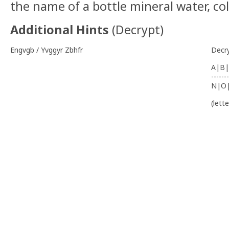
the name of a bottle mineral water, col
Additional Hints
(
Decrypt
)
Engvgb / Yvggyr Zbhfr
Decr
A|B|
-------
N|O
(lett