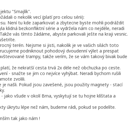
ektu "Smajlík".
ali o nekolik vecí (platí pro celou sérii):
lesu. Není tu kde zaparkovat a zbytecne byste mohli podráždit
byla klidná bezkonfliktní série a vydržela nám co nejdéle, neradi
kže vás tímto žádáme, abyste parkovali ješte na kraji vesnic.
šetríte.
cný terén. Nejsme si jisti, nakolik je ve vašich silách toto
porucujeme podniknout pohodový dvoudenní výlet a prespat
navštevované trampy, takže verím, že se vám takový bivak bude
platí, že nekratší cesta trvá 2x déle než obchuzka po ceste.
ení - snažte se jim co nejvíce vyhýbat. Neradi bychom rušili
amote zvolili.
te je našli. Pokud jsou zavešené, jsou použity magnety - stací
ky.
- jako všude v okolí Brna, vyskytují se tu hojne klíštata a
kty úkrytu lépe než nám, budeme rádi, pokud se podelíte.
enším tak jako nám !