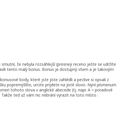
te smutní, že nebyla rozsáhlejší (presneji receno ješte se udržíte
ravili tento malý bonus. Bonus je dostupný všem a je takovým
bonusové body, které jste jiste zahlédli a peclive si opsali z
šku popremýšlíte, urcite prijdete na jisté slovo. Nyní písmenum
ísmen tohoto slova v anglické abecede (tj. napr. A = poradové
 Takže ted už vám nic nebrání vyrazit na toto místo :