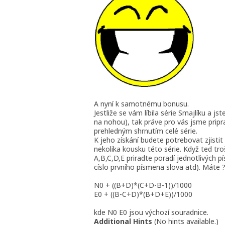
A nyní k samotnému bonusu.
Jestliže se vám líbila série Smajlíku a js
na nohou), tak práve pro vás jsme prip
prehledným shrnutím celé série.
K jeho získání budete potrebovat zjistit 
nekolika kousku této série. Když ted tro
A,B,C,D,E priradte poradí jednotlivých p
císlo prvního písmena slova atd). Máte ?
N0 + ((B+D)*(C+D-B-1))/1000
E0 + ((B-C+D)*(B+D+E))/1000
kde N0 E0 jsou výchozí souradnice.
Additional Hints
(
No hints available.
)