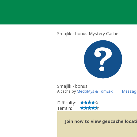
Skip
to
content
Smajlik - bonus Mystery Cache
Smajlik - bonus
A cache by
MedoMyš & TomEek
Message
Difficulty:
Terrain:
Join now to view geocache locatio