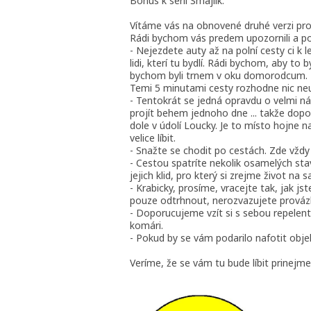
Bonus k sérii Smajlík.
Vítáme vás na obnovené druhé verzi proj
Rádi bychom vás predem upozornili a požád
- Nejezdete auty až na polní cesty ci k 
lidi, kterí tu bydlí. Rádi bychom, aby to 
bychom byli trnem v oku domorodcum. Ta
Temi 5 minutami cesty rozhodne nic neu
- Tentokrát se jedná opravdu o velmi náro
projít behem jednoho dne ... takže do
dole v údolí Loucky. Je to místo hojne 
velice líbit.
- Snažte se chodit po cestách. Zde vždy 
- Cestou spatríte nekolik osamelých stav
jejich klid, pro který si zrejme život na s
- Krabicky, prosíme, vracejte tak, jak js
pouze odtrhnout, nerozvazujete prováz
- Doporucujeme vzít si s sebou repelent 
komári.
- Pokud by se vám podarilo nafotit obje
Veríme, že se vám tu bude líbit prinejm