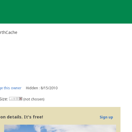
arthCache
e this owner
Hidden : 8/15/2010
Size:
(not chosen)
n details. It's free!
Sign up