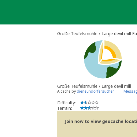
Skip
to
content
Große Teufelsmühle / Large devil mill E
Große Teufelsmühle / Large devil mill
A cache by
dieneundorfersucher
Messag
Difficulty:
Terrain:
Join now to view geocache locatio