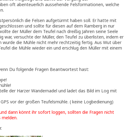
eiben oft abenteuerlich aussehende Felsformationen, welche
n.
stpersönlich die Felsen aufgetürmt haben soll. Er hatte mit
geschlossen und sollte für diesen auf dem Ramberg in nur
ollte der Müller dem Teufel nach dreißig Jahren seine Seele
ig war, versuchte der Müller, den Teufel zu überlisten, indem er
h wurde die Mühle nicht mehr rechtzeitig fertig. Aus Wut über
Teufel die Mühle wieder ein und erschlug den Müller mit einem
 wenn Du folgende Fragen Beantwortest hast:
ppe!
mühle!
telle der Harzer Wandernadel und ladet das Bild im Log mit
 GPS vor der großen Teufelsmühle. ( keine Logbedienung)
und dann könnt ihr sofort loggen, sollten die Fragen nicht
s melden.
.