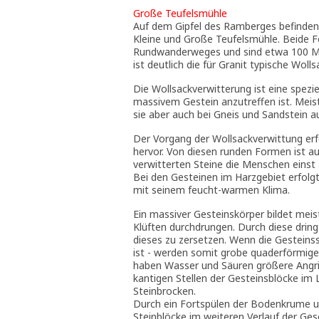
Große Teufelsmühle
Auf dem Gipfel des Ramberges befinden 
Kleine und Große Teufelsmühle. Beide 
Rundwanderweges und sind etwa 100 Me
ist deutlich die für Granit typische Woll
Die Wollsackverwitterung ist eine spezie
massivem Gestein anzutreffen ist. Meist
sie aber auch bei Gneis und Sandstein au
Der Vorgang der Wollsackverwittung erf
hervor. Von diesen runden Formen ist au
verwitterten Steine die Menschen einst 
Bei den Gesteinen im Harzgebiet erfolgt
mit seinem feucht-warmen Klima.
Ein massiver Gesteinskörper bildet mei
Klüften durchdrungen. Durch diese drin
dieses zu zersetzen. Wenn die Gesteinssp
ist - werden somit grobe quaderförmig
haben Wasser und Säuren größere Angrif
kantigen Stellen der Gesteinsblöcke im 
Steinbrocken.
Durch ein Fortspülen der Bodenkrume u
Steinblöcke im weiteren Verlauf der Ges