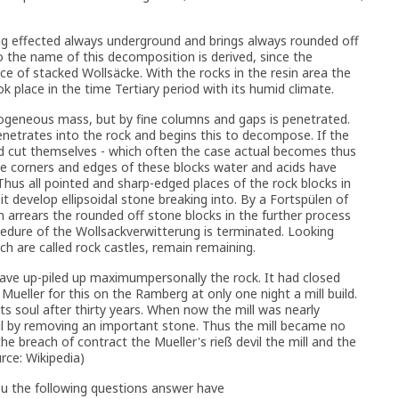
g effected always underground and brings always rounded off
 the name of this decomposition is derived, since the
of stacked Wollsäcke. With the rocks in the resin area the
 place in the time Tertiary period with its humid climate.
ogeneous mass, but by fine columns and gaps is penetrated.
netrates into the rock and begins this to decompose. If the
d cut themselves - which often the case actual becomes thus
he corners and edges of these blocks water and acids have
 Thus all pointed and sharp-edged places of the rock blocks in
it develop ellipsoidal stone breaking into. By a Fortspülen of
rrears the rounded off stone blocks in the further process
cedure of the Wollsackverwitterung is terminated. Looking
h are called rock castles, remain remaining.
 have up-piled up maximumpersonally the rock. It had closed
ueller for this on the Ramberg at only one night a mill build.
ts soul after thirty years. When now the mill was nearly
evil by removing an important stone. Thus the mill became no
he breach of contract the Mueller's rieß devil the mill and the
rce: Wikipedia)
You the following questions answer have