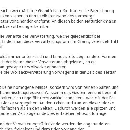
sich zwei mächtige Granitfelsen. Sie tragen die Bezeichnung
Felsen stehen in unmittelbarer Nähe des Ramberg-
ter voneinander entfernt. An diesen beiden Naturdenkmalen
sackverwitterung erkennbar.
lle Variante der Verwitterung, welche gelegentlich bei
 findet man diese Verwitterungsform im Granit, vereinzelt tritt
f.
olgt immer unterirdisch und bringt stets abgerundete Formen
ch der Name dieser Verwitterung abgeleitet, da die
an gestapelte Wollsäcke erinnerten.
e die Wollsackverwitterung vorwiegend in der Zeit des Tertiär
st keine homogene Masse, sondern wird von feinen Spalten und
gt chemisch aggressives Wasser in das Gestein ein und beginnt
alten sich ungefähr rechtwinklig schneiden - was oft der Fall
e Blöcke vorgegeben. An den Ecken und Kanten dieser Blöcke
fsflächen als an den Seiten. Dadurch werden alle spitzen und
Laufe der Zeit abgerundet, es entstehen ellipsoidförmige
nd der Verwitterungsrückstände werden die abgerundeten
chichte freigelegt und damit der Vorgang der