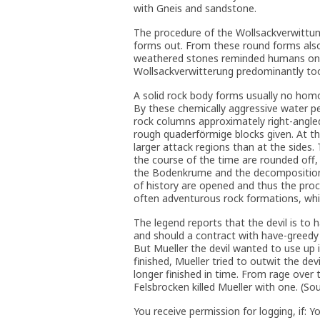
with Gneis and sandstone.
The procedure of the Wollsackverwittun
forms out. From these round forms also
weathered stones reminded humans once 
Wollsackverwitterung predominantly took
A solid rock body forms usually no hom
By these chemically aggressive water pe
rock columns approximately right-angle
rough quaderförmige blocks given. At t
larger attack regions than at the sides.
the course of the time are rounded off, 
the Bodenkrume and the decomposition a
of history are opened and thus the pro
often adventurous rock formations, whic
The legend reports that the devil is to
and should a contract with have-greedy M
But Mueller the devil wanted to use up i
finished, Mueller tried to outwit the d
longer finished in time. From rage over t
Felsbrocken killed Mueller with one. (Sou
You receive permission for logging, if: 