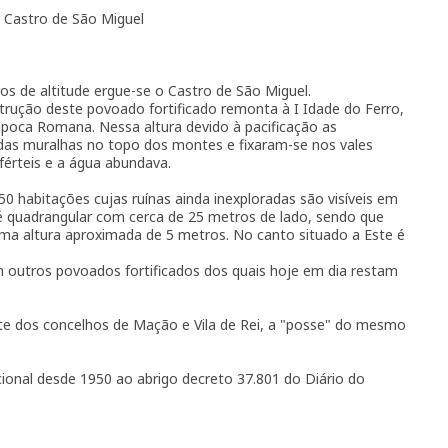
Castro de São Miguel
os de altitude ergue-se o Castro de São Miguel.
strução deste povoado fortificado remonta à I Idade do Ferro,
poca Romana. Nessa altura devido à pacificação as
as muralhas no topo dos montes e fixaram-se nos vales
férteis e a água abundava.
50 habitações cujas ruínas ainda inexploradas são visíveis em
é quadrangular com cerca de 25 metros de lado, sendo que
ma altura aproximada de 5 metros. No canto situado a Este é
outros povoados fortificados dos quais hoje em dia restam
ite dos concelhos de Mação e Vila de Rei, a "posse" do mesmo
onal desde 1950 ao abrigo decreto 37.801 do Diário do