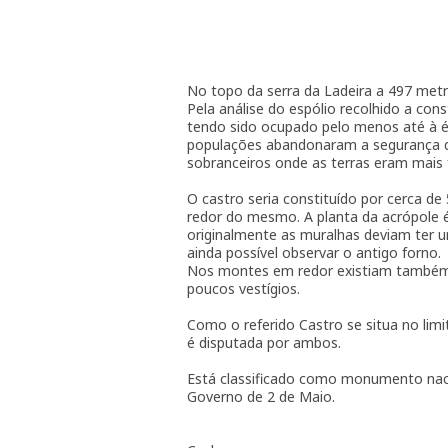
No topo da serra da Ladeira a 497 metr
Pela análise do espólio recolhido a con
tendo sido ocupado pelo menos até à é
populações abandonaram a segurança d
sobranceiros onde as terras eram mais 
O castro seria constituído por cerca de 
redor do mesmo. A planta da acrópole 
originalmente as muralhas deviam ter u
ainda possível observar o antigo forno.
Nos montes em redor existiam também 
poucos vestígios.
Como o referido Castro se situa no lim
é disputada por ambos.
Está classificado como monumento naci
Governo de 2 de Maio.