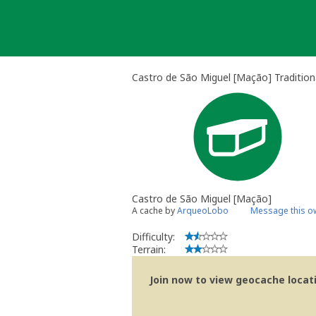
Skip
to
content
Castro de São Miguel [Mação] Tradition
Castro de São Miguel [Mação]
A cache by
ArqueoLobo
Message this o
Difficulty:
Terrain:
Join now to view geocache locatio