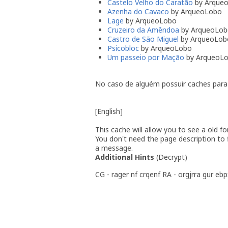
Castelo Velho do Caratão
by Arque
Azenha do Cavaco
by ArqueoLobo
Lage
by ArqueoLobo
Cruzeiro da Amêndoa
by ArqueoLob
Castro de São Miguel
by ArqueoLob
Psicobloc
by ArqueoLobo
Um passeio por Mação
by ArqueoL
No caso de alguém possuir caches para
[English]
This cache will allow you to see a old f
You don't need the page description to
a message.
Additional Hints
(
Decrypt
)
CG - rager nf crqenf RA - orgjrra gur ebp