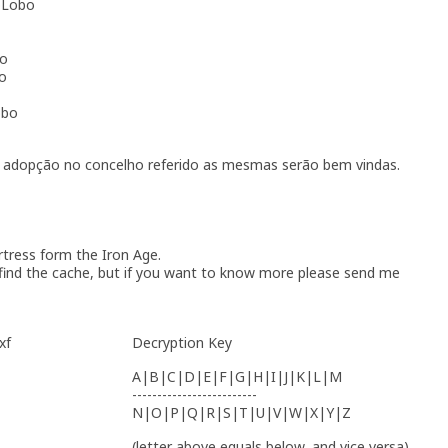
oLobo
o
o
obo
 adopção no concelho referido as mesmas serão bem vindas.
ortress form the Iron Age.
 find the cache, but if you want to know more please send me
xf
Decryption Key
A|B|C|D|E|F|G|H|I|J|K|L|M
-------------------------
N|O|P|Q|R|S|T|U|V|W|X|Y|Z
(letter above equals below, and vice versa)