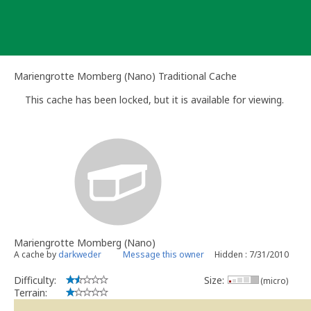
Skip
to
content
Mariengrotte Momberg (Nano) Traditional Cache
This cache has been locked, but it is available for viewing.
Mariengrotte Momberg (Nano)
A cache by
darkweder
Message this owner
Hidden : 7/31/2010
Difficulty:
Size:
(micro)
Terrain: