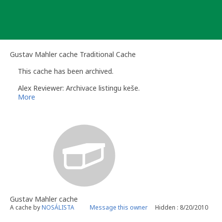
Skip
to
content
Gustav Mahler cache Traditional Cache
This cache has been archived.
Alex Reviewer: Archivace listingu keše.
More
Gustav Mahler cache
A cache by
NOSÁLISTA
Message this owner
Hidden : 8/20/2010