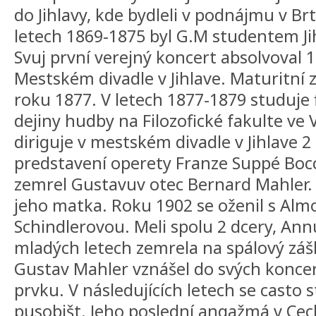
do Jihlavy, kde bydleli v podnájmu v Brtn
letech 1869-1875 byl G.M studentem J
Svuj první verejný koncert absolvoval 1
Mestském divadle v Jihlave. Maturitní z
roku 1877. V letech 1877-1879 studuje fil
dejiny hudby na Filozofické fakulte ve 
diriguje v mestském divadle v Jihlave 2
predstavení operety Franze Suppé Bocc
zemrel Gustavuv otec Bernard Mahler. 
jeho matka. Roku 1902 se oženil s Alm
Schindlerovou. Meli spolu 2 dcery, Ann
mladých letech zemrela na spálový záš
Gustav Mahler vznášel do svých konc
prvku. V následujících letech se casto
pusobišt. Jeho poslední angažmá v Cec