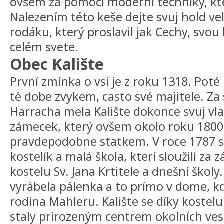
ovšem za pomoci moderní techniky, kt
Nalezením této keše dejte svuj hold 
rodáku, který proslavil jak Cechy, svo
celém svete.
Obec Kalište
První zmínka o vsi je z roku 1318. Poté 
té dobe zvykem, casto své majitele. Za
Harracha mela Kalište dokonce svuj vla
zámecek, který ovšem okolo roku 1800 z
pravdepodobne statkem. V roce 1787 se 
kostelík a malá škola, kterí sloužili za
kostelu Sv. Jana Krtitele a dnešní školy.
vyrábela pálenka a to prímo v dome, kd
rodina Mahleru. Kalište se díky kostelu
staly prirozeným centrem okolních vesn