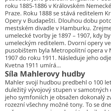
roku 1885-1886 v Královském Nemeck
Praze. Roku 1888 se stává reditelem K
Opery v Budapešti. Dlouhou dobu pot
mestském divadle v Hamburku. Zrejme
umelecké tvorby je 1897 – 1907, kdy b
umeleckým reditelem. Dvorní opery ve 
pusobištem byla Metropolitní opera v
1907 do roku 1911. Následuje jeho odje
Kvetna 1911 umírá…
Síla Mahlerovy hudby
Mahler svojí hudbou predbehl o 100 le
duležitý vývojový stupen v samotných 
jeho symfoniích je obsažen dokonalý z
rozezní všechny možné tony. To se dne