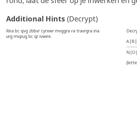
rond, laat de sfeer op je inwerken en g
Additional Hints
(
Decrypt
)
Rira bc qvg zbbvr cyrxwr mvggra ra travrgra ina
Decr
urg mvpug bc qr ivwire.
A|B|
-------
N|O
(lett