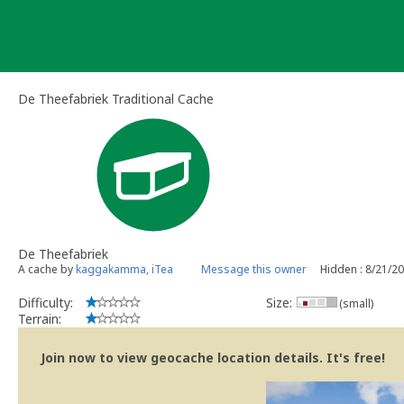
Skip
to
content
De Theefabriek Traditional Cache
De Theefabriek
A cache by
kaggakamma, iTea
Message this owner
Hidden : 8/21/2
Difficulty:
Size:
(small)
Terrain:
Join now to view geocache location details. It's free!