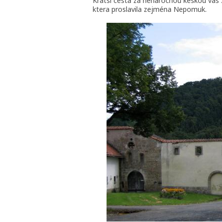
Kratsi cesta za nenarocnou keskou vas
ktera proslavila zejména Nepomuk.