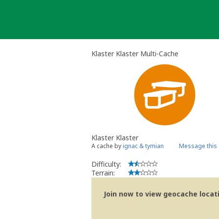
Skip
to
content
Klaster Klaster Multi-Cache
Klaster Klaster
A cache by
ignac & tymian
Message this
Difficulty:
Terrain:
Join now to view geocache locatio