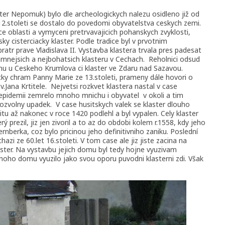
ster Nepomuk) bylo dle archeologickych nalezu osidleno již od
12.stoleti se dostalo do povedomi obyvatelstva ceskych zemi.
 oblasti a vymyceni pretrvavajicich pohanskych zvyklosti,
ky cisterciacky klaster. Podle tradice byl v prvotnim
atr prave Vladislava II. Vystavba klastera trvala pres padesat
amnejsich a nejbohatsich klasteru v Cechach.
Reholnici odsud
unu u Ceskeho Krumlova ci klaster ve Zdaru nad Sazavou.
cky chram Panny Marie ze 13.stoleti, prameny dále hovori o
v.Jana Krtitele.
Nejvetsi rozkvet klastera nastal v case
e epidemii zemrelo mnoho mnichu i obyvatel
v okoli a tim
pozvolny upadek.
V case husitskych valek se klaster dlouho
u až nakonec v roce 1420 podlehl a byl vypalen. Cely klaster
ý prezil, jiz jen zivoril a to az do obdobi kolem r.1558, kdy jeho
nberka, coz bylo pricinou jeho definitivniho zaniku. Poslední
zi ze 60.let 16.stoleti. V tom case ale jiz jiste zacina na
aster. Na vystavbu jejich domu byl tedy hojne vyuzivam
 mnoho domu vyuzilo jako svou oporu puvodni klasterni zdi. Však