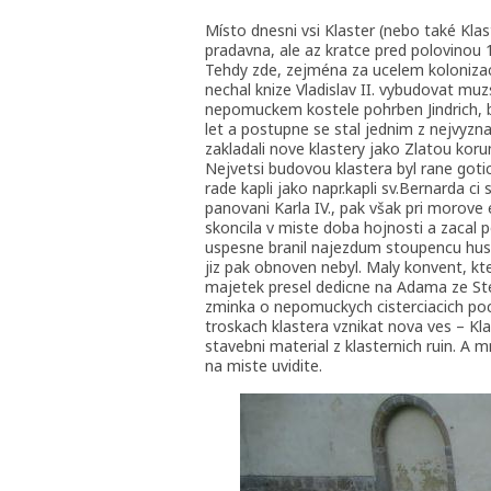
Místo dnesni vsi Klaster (nebo také Kla
pradavna, ale az kratce pred polovinou 
Tehdy zde, zejména za ucelem kolonizace
nechal knize Vladislav II. vybudovat muzs
nepomuckem kostele pohrben Jindrich, br
let a postupne se stal jednim z nejvyzn
zakladali nove klastery jako Zlatou kor
Nejvetsi budovou klastera byl rane goti
rade kapli jako napr.kapli sv.Bernarda ci s
panovani Karla IV., pak však pri morov
skoncila v miste doba hojnosti a zacal 
uspesne branil najezdum stoupencu husit
jiz pak obnoven nebyl. Maly konvent, kter
majetek presel dedicne na Adama ze Ster
zminka o nepomuckych cisterciacich pocha
troskach klastera vznikat nova ves – Kl
stavebni material z klasternich ruin. A
na miste uvidite.