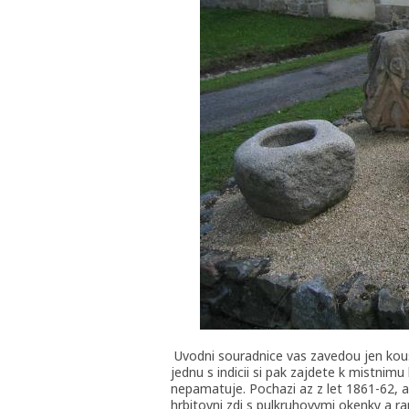
Uvodni souradnice vas zavedou jen kou
jednu s indicii si pak zajdete k mistnimu
nepamatuje. Pochazi az z let 1861-62, al
hrbitovni zdi s pulkruhovymi okenky a r