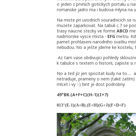
o jeden z prvnich gotickych portalu u n
romanske jadro ma i budova mlyna na us
Na miste pri uvodnich souradnicich se na
muzete zaparkovat. Na tabuli c.7 se po
trasy naucne stezky ve forme
ABCD
met
nadmorske vysce mista -
EFG
metru. Kdy
pamet prohlaseni narodniho svatku mistr
nebudou. No a ješte jdeme ke kostelu, t
Az tam vase obdivujici pohledy sklouzn
k tabulce s textem o historii, zapiste si 
No a ted jiz jen spocitat kudy na to….
a
netraduje, prameny o nem (také zatím) 
mlcet i vy :-) hint je dost podrobny.
49°BK.(A+F+C)(H-1)(I+7)
013°(E-1)(A+B).(E+H)(G+J)(F+D+F)