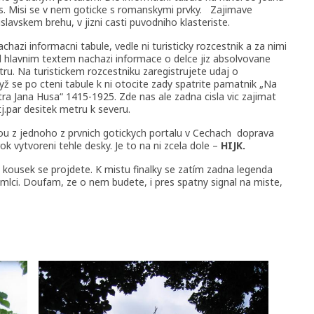
as. Misi se v nem goticke s romanskymi prvky.
Zajimave
lavskem brehu, v jizni casti puvodniho klasteriste.
chazi informacni tabule, vedle ni turisticky rozcestnik a za nimi
d hlavnim textem nachazi informace o delce jiz absolvovane
ru. Na turistickem rozcestniku zaregistrujete udaj o
ž se po cteni tabule k ni otocite zady spatrite pamatnik „Na
a Jana Husa“ 1415-1925. Zde nas ale zadna cisla vic zajimat
j.par desitek metru k severu.
ou z jednoho z prvnich gotickych portalu v Cechach
doprava
rok vytvoreni tehle desky. Je to na ni zcela dole –
HIJK.
 kousek se projdete. K mistu finalky se zatím zadna legenda
mlci. Doufam, ze o nem budete, i pres spatny signal na miste,