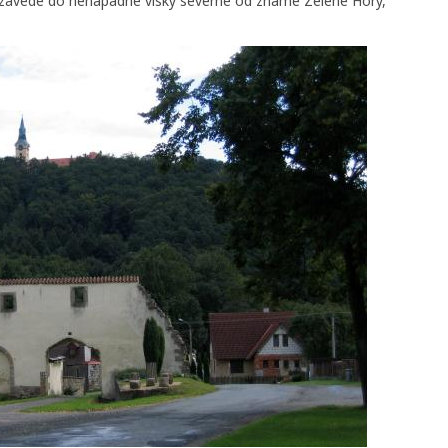
 zavede do nenapadne visky severne od zname Zelene Hory,