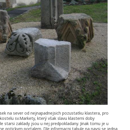
sek na sever od nejnapadnejsich pozustatku klastera, pro
 kostelu sv.Markety, který však slavu klasterni doby
e starsi zaklady jsou u nej predpokladany. Jinak tomu je u
ane gotickym portalem. Dle informacni tabule na navsi se jedna