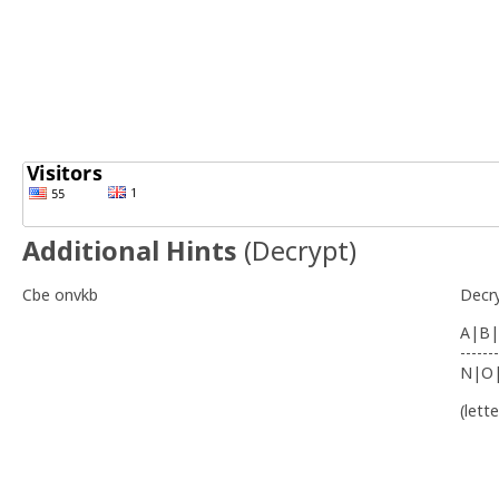
Additional Hints
(
Decrypt
)
Cbe onvkb
Decr
A|B|
-------
N|O
(lett