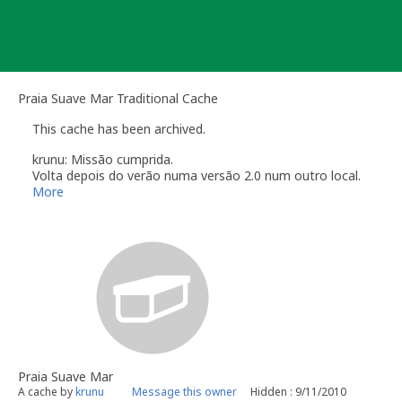
Skip
to
content
Praia Suave Mar Traditional Cache
This cache has been archived.
krunu: Missão cumprida.
Volta depois do verão numa versão 2.0 num outro local.
Obrigado a todos pelas visitas e pelos logs.
More
Praia Suave Mar
A cache by
krunu
Message this owner
Hidden : 9/11/2010