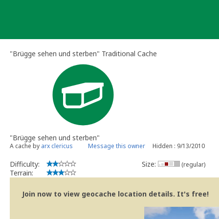
Skip
to
content
"Brügge sehen und sterben" Traditional Cache
"Brügge sehen und sterben"
A cache by
arx clericus
Message this owner
Hidden : 9/13/2010
Difficulty:
Size:
(regular)
Terrain:
Join now to view geocache location details. It's free!