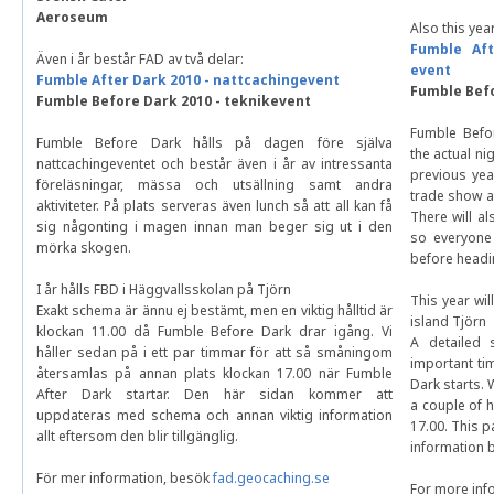
Aeroseum
Also this yea
Fumble Aft
Även i år består FAD av två delar:
event
Fumble After Dark 2010 - nattcachingevent
Fumble Befo
Fumble Before Dark 2010 - teknikevent
Fumble Befo
Fumble Before Dark hålls på dagen före själva
the actual ni
nattcachingeventet och består även i år av intressanta
previous yea
föreläsningar, mässa och utsällning samt andra
trade show an
aktiviteter. På plats serveras även lunch så att all kan få
There will al
sig någonting i magen innan man beger sig ut i den
so everyone
mörka skogen.
before headi
I år hålls FBD i Häggvallsskolan på Tjörn
This year wi
Exakt schema är ännu ej bestämt, men en viktig hålltid är
island Tjörn
klockan 11.00 då Fumble Before Dark drar igång. Vi
A detailed 
håller sedan på i ett par timmar för att så småningom
important ti
återsamlas på annan plats klockan 17.00 när Fumble
Dark starts. 
After Dark startar. Den här sidan kommer att
a couple of 
uppdateras med schema och annan viktig information
17.00. This 
allt eftersom den blir tillgänglig.
information 
För mer information, besök
fad.geocaching.se
For more info