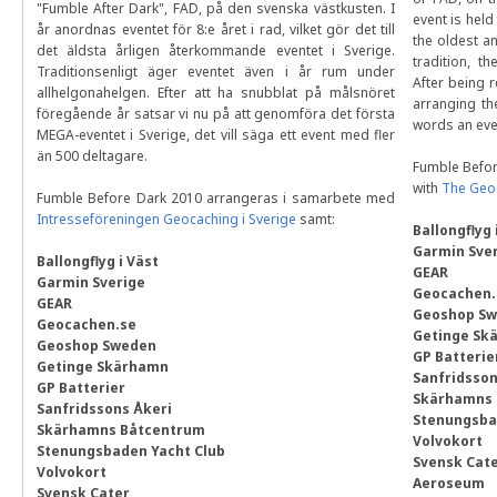
"Fumble After Dark", FAD, på den svenska västkusten. I
event is held
år anordnas eventet för 8:e året i rad, vilket gör det till
the oldest a
det äldsta årligen återkommande eventet i Sverige.
tradition, t
Traditionsenligt äger eventet även i år rum under
After being r
allhelgonahelgen. Efter att ha snubblat på målsnöret
arranging th
föregående år satsar vi nu på att genomföra det första
words an eve
MEGA-eventet i Sverige, det vill säga ett event med fler
än 500 deltagare.
Fumble Befor
with
The Geoc
Fumble Before Dark 2010 arrangeras i samarbete med
Intresseföreningen Geocaching i Sverige
samt:
Ballongflyg 
Garmin Sve
Ballongflyg i Väst
GEAR
Garmin Sverige
Geocachen.
GEAR
Geoshop S
Geocachen.se
Getinge Sk
Geoshop Sweden
GP Batterie
Getinge Skärhamn
Sanfridsson
GP Batterier
Skärhamns 
Sanfridssons Åkeri
Stenungsba
Skärhamns Båtcentrum
Volvokort
Stenungsbaden Yacht Club
Svensk Cat
Volvokort
Aeroseum
Svensk Cater