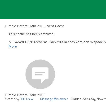
Skip
to
content
Fumble Before Dark 2010 Event Cache
This cache has been archived.
MEGASWEDEN: Arkiveras. Tack till alla som kom och skapade hi
More
Fumble Before Dark 2010
A cache by
FBD Crew
Message this owner
Hidden : Saturday, Novem