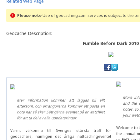
Related Web Page
Please note
Use of geocaching.com services is subject to the t
Geocache Description:
Fumble Before Dark 2010
More inf
Mer information kommer att läggas till allt
and the o
eftersom, och arrangörerna kommer att posta en
notes. To
note när så sker. Sätt gärna eventet på er watchlist
your watch
för att ta del av alla uppdateringar.
Welcome to t
Varmt välkomna till Sveriges största träff för
the annual n
geocachare, nämligen det årliga nattcachingeventet
or FAD, on t