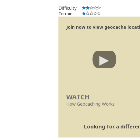
implicações que as guidelines actuais
Difficulty:
Se no local existe algum container, por
Terrain:
Obrigado
[b] btreviewer [/b]
Join now to view geocache locatio
Geocaching.com Volunteer Cache Re
[url=http://support.groundspeak.com/i
WATCH
How Geocaching Works
Looking for a differ