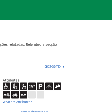
ações relatadas. Relembro a secção
 :
uncionar, especialmente quando
 faz um registo "Precisa de
GC2G6TD
▼
curar a geocache até que tenha
 do qual deverá verificar o estado da
e desactivada por um longo período
Attributes
espaço habitual de geocaching e não
te publicadas a menos que possa
eportados, e deverá incluir o Nome
[/quote]
What are Attributes?
ing.com/email/?u=btreviewer]e-
 uma nova cache, com todas as
Advertising with Us