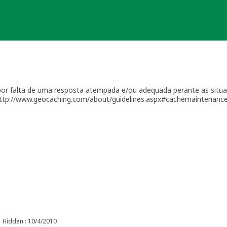
a por falta de uma resposta atempada e/ou adequada perante as situ
http://www.geocaching.com/about/guidelines.aspx#cachemaintenance
ionais à sua geocache para assegurar que está tudo em ordem para f
ocache (desaparecimento, estrago, humidade/infiltrações, etc.), ou
ente a sua geocache para que os outros saibam que não devem pro
o um período razoável de tempo - geralmente até 4 semanas - dentro
iver a receber a manutenção necessária ou estiver temporariament
ina da geocache.
 manter uma geocache, por favor coloque geocaches físicas no seu 
 Geocaches colocadas durante viagens não serão muito provavelmen
quado. Este plano deve permitir uma resposta rápida a problemas r
 que irá tomar conta dos problemas de manutenção na sua ausência. 
olocar a cache, por favor, contacte-me por [url=http://www.geocach
Hidden : 10/4/2010
desta cache passará pelo mesmo processo de análise como se fosse