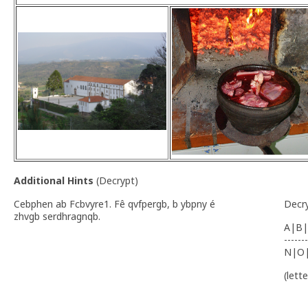
Additional Hints
(
Decrypt
)
Cebphen ab Fcbvyre1. Fê qvfpergb, b ybpny é
Decr
zhvgb serdhragnqb.
A|B|
-------
N|O
(lett