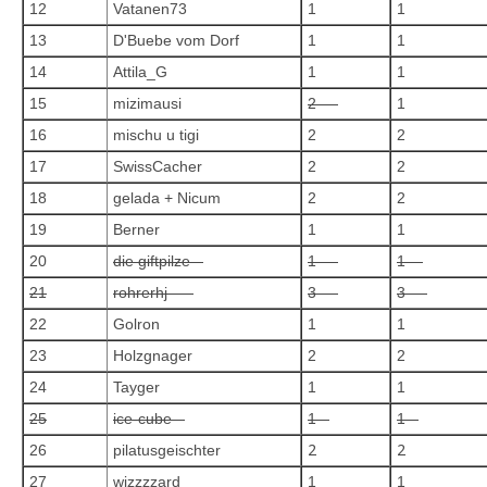
12
Vatanen73
1
1
13
D'Buebe vom Dorf
1
1
14
Attila_G
1
1
15
mizimausi
2
1
16
mischu u tigi
2
2
17
SwissCacher
2
2
18
gelada + Nicum
2
2
19
Berner
1
1
20
die giftpilze
1
1
21
rohrerhj
3
3
22
Golron
1
1
23
Holzgnager
2
2
24
Tayger
1
1
25
ice-cube
1
1
2
2
26
pilatusgeischter
27
wizzzzard
1
1