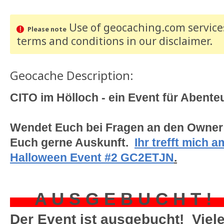
Use of geocaching.com services
Please note
terms and conditions
in our disclaimer
.
Geocache Description:
CITO im Hölloch - ein Event für Abent
Wendet Euch bei Fragen an den Owner 
Euch gerne Auskunft.
Ihr trefft mich 
Halloween Event #2 GC2ETJN
.
A U S G E B U C H T 
Der Event ist ausgebucht! Viel