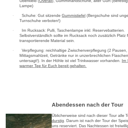
Über­kleid (
Overall
), Gummihandschuhe, alter Gurt (Befesti
Lampe)
Schuhe: Gut sitzende
Gummistiefel
(Bergschuhe sind unge
·
Turnschuhe verboten!)
Im Rucksack: Pulli, Taschenlampe inkl. Reservebatterien.
·
Selbstverständlich sollte im Rucksack noch zusätzlich Platz 
transportierende Material sein.
Verpflegung: reichhaltige Zwischenverpflegung (2 Pausen, 
·
Mittags­mahlzeit, Getränke nur in unzerbrechlichen Flaschen,
untersagt!). In der Höhle ist viel Trinkwasser vorhanden.
Im 
warmer Tee für Euch bereit gehalten.
Abendessen nach der Tour
Üblicherweise sind nach dieser Tour alle 
durstig
. Darum ist nach der Tour der Spei
uns reserviert. Das Nachtessen ist freiwil