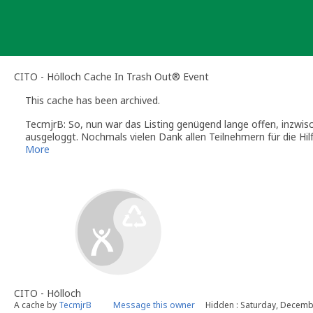
Skip
to
content
CITO - Hölloch Cache In Trash Out® Event
This cache has been archived.
TecmjrB: So, nun war das Listing genügend lange offen, inzwisc
ausgeloggt. Nochmals vielen Dank allen Teilnehmern für die Hilf
More
CITO - Hölloch
A cache by
TecmjrB
Message this owner
Hidden : Saturday, Decemb