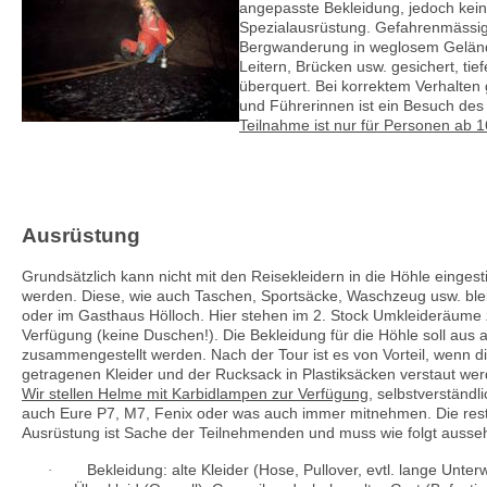
angepasste Bekleidung, jedoch kein
Spezialausrüstung. Gefahrenmässig 
Bergwanderung in weglosem Gelände.
Leitern, Brücken usw. gesichert, ti
überquert. Bei korrektem Verhalte
und Führerinnen ist ein Besuch des
Teilnahme ist nur für Personen ab 
Ausrüstung
Grundsätzlich kann nicht mit den Reisekleidern in die Höhle einges
werden. Diese, wie auch Taschen, Sportsäcke, Waschzeug usw. ble
oder im Gasthaus Hölloch. Hier stehen im 2. Stock Umkleideräume 
Verfügung (keine Duschen!). Die Bekleidung für die Höhle soll aus 
zusammengestellt werden. Nach der Tour ist es von Vorteil, wenn d
getragenen Kleider und der Rucksack in Plastiksäcken verstaut we
Wir stellen Helme mit Karbidlampen zur Verfügung
, selbstverständli
auch Eure P7, M7, Fenix oder was auch immer mitnehmen. Die rest
Ausrüstung ist Sache der Teilnehmenden und muss wie folgt ausse
Bekleidung: alte Kleider (Hose, Pullover, evtl. lange Unte
·