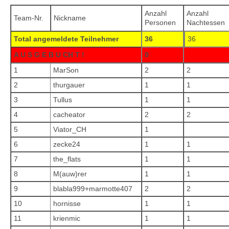
Anzahl
Anzahl
Team-Nr.
Nickname
Personen
Nachtessen
Total angemeldete Teilnehmer
36
36
A U S G E B U CH T !
0
1
MarSon
2
2
2
thurgauer
1
1
3
Tullus
1
1
4
cacheator
2
2
5
Viator_CH
1
6
zecke24
1
1
7
the_flats
1
1
8
M(auw)rer
1
1
9
blabla999+marmotte407
2
2
10
hornisse
1
1
11
krienmic
1
1