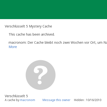
Skip
to
content
Verschlüsselt 5 Mystery Cache
This cache has been archived.
macronom: Der Cache bleibt noch zwei Wochen vor Ort, um Na
More
Verschlüsselt 5
A cache by
macronom
Message this owner
Hidden : 10/16/2010