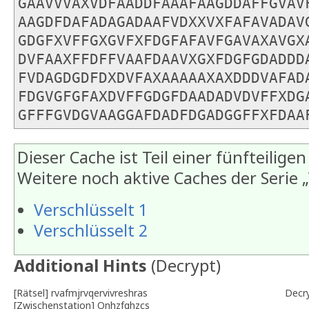
GAAVVVAXVDFAADDFAAAFAAGDDAFFGVAV
AAGDFDAFADAGADAAFVDXXVXFAFAVADAV
GDGFXVFFGXGVFXFDGFAFAVFGAVAXAVGX
DVFAAXFFDFFVAAFDAAVXGXFDGFGDADDD
FVDAGDGDFDXDVFAXAAAAAXAXDDDVAFAD
FDGVGFGFAXDVFFGDGFDAADADVDVFFXDG
GFFFGVDGVAAGGAFDADFDGADGGFFXFDAA
Dieser Cache ist Teil einer fünfteiligen
Weitere noch aktive Caches der Serie „
Verschlüsselt 1
Verschlüsselt 2
Additional Hints
(
Decrypt
)
[Rätsel] rvafmjrvqervivreshras
Decr
[Zwischenstation] Onhzfghzcs