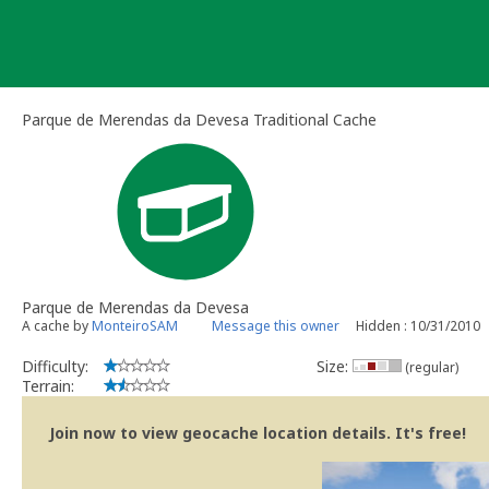
Skip
to
content
Parque de Merendas da Devesa Traditional Cache
Parque de Merendas da Devesa
A cache by
MonteiroSAM
Message this owner
Hidden : 10/31/2010
Difficulty:
Size:
(regular)
Terrain:
Join now to view geocache location details. It's free!