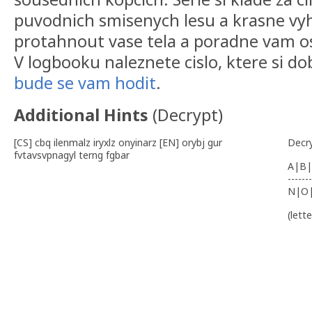
puvodnich smisenych lesu a krasne vyh
protahnout vase tela a poradne vam o
V logbooku naleznete cislo, ktere si d
bude se vam hodit
.
Additional Hints
(
Decrypt
)
[CS] cbq ilenmalz iryxlz onyinarz [EN] orybj gur
Decr
fvtavsvpnagyl terng fgbar
A|B|
-------
N|O
(lett