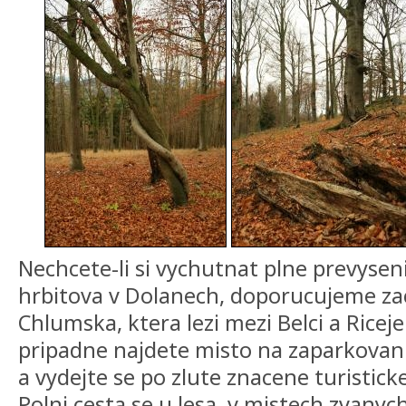
Nechcete-li si vychutnat plne prevysen
hrbitova v Dolanech, doporucujeme zaci
Chlumska, ktera lezi mezi Belci a Ricejem
pripadne najdete misto na zaparkovani
a vydejte se po zlute znacene turistick
Polni cesta se u lesa, v mistech zvanyc