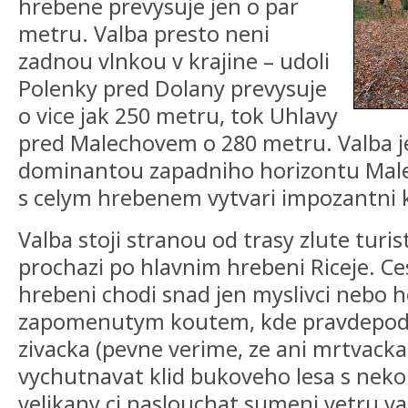
hrebene prevysuje jen o par
metru. Valba presto neni
zadnou vlnkou v krajine – udoli
Polenky pred Dolany prevysuje
o vice jak 250 metru, tok Uhlavy
pred Malechovem o 280 metru. Valba j
dominantou zapadniho horizontu Male
s celym hrebenem vytvari impozantni 
Valba stoji stranou od trasy zlute turis
prochazi po hlavnim hrebeni Riceje. Ce
hrebeni chodi snad jen myslivci nebo h
zapomenutym koutem, kde pravdepod
zivacka (pevne verime, ze ani mrtvacka
vychutnavat klid bukoveho lesa s neko
velikany ci naslouchat sumeni vetru va