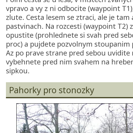
vpravo a vy z ni odbocite (waypoint T1),
zlute. Cesta lesem se ztraci, ale je tam 
pastvinach. Na rozcesti (waypoint T2) 
opustite (prohlednete si svah pred se
proc) a pujdete pozvolnym stoupanim p
Az po prave strane pred sebou uvidite 
vybehnete pred nim svahem na hreben
sipkou.
Pahorky pro stonozky