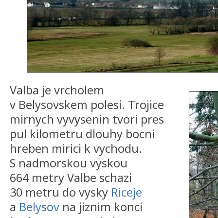
Valba je vrcholem
v Belysovskem polesi. Trojice
mirnych vyvysenin tvori pres
pul kilometru dlouhy bocni
hreben mirici k vychodu.
S nadmorskou vyskou
664 metry Valbe schazi
30 metru do vysky
Riceje
a
Belysov
na jiznim konci