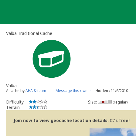
Skip
to
content
Valba Traditional Cache
Valba
A cache by
AHA & team
Message this owner
Hidden : 11/6/2010
Difficulty:
Size:
(regular)
Terrain:
Join now to view geocache location details. It's free!