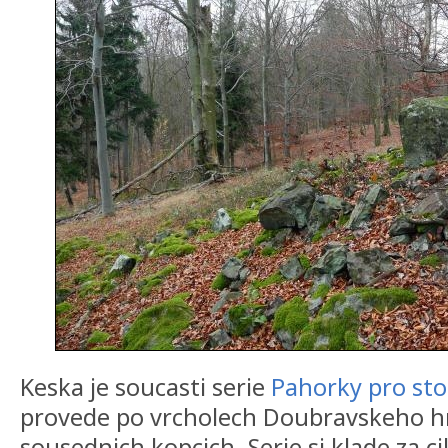
Keska je soucasti serie
Pahorky pro st
provede po vrcholech Doubravskeho hr
sousednich kopcich. Serie si klade za 