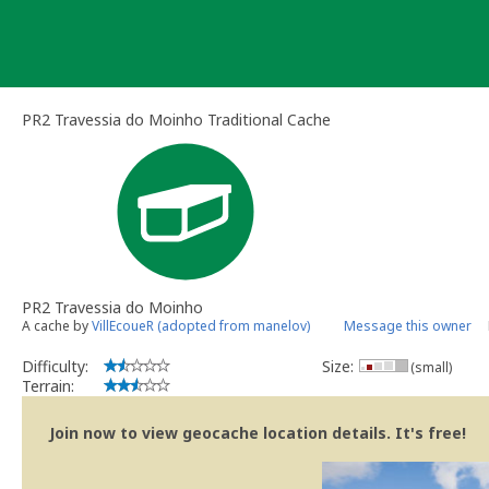
Skip
to
content
PR2 Travessia do Moinho Traditional Cache
PR2 Travessia do Moinho
A cache by
VillEcoueR (adopted from manelov)
Message this owner
Difficulty:
Size:
(small)
Terrain:
Join now to view geocache location details. It's free!