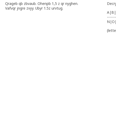
Qrageb qb zbvaub. Ohenpb 1,5 z qr nyghen.
Decr
Vafvqr jngre zvyy. Ubyr 1.5z urvtug.
A|B|
-------
N|O
(lett