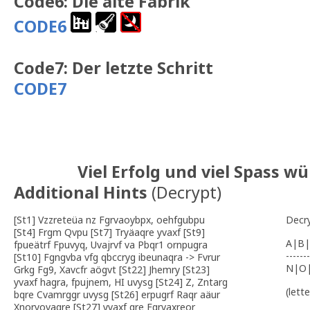
Code6: Die alte Fabrik
CODE6
Code7: Der letzte Schritt
CODE7
Viel Erfolg und viel Spass wü
Additional Hints
(
Decrypt
)
[St1] Vzzreteüa nz Fgrvaoybpx, oehfgubpu
Decr
[St4] Frgm Qvpu [St7] Tryäaqre yvaxf [St9]
A|B|
fpueätrf Fpuvyq, Uvajrvf va Pbqr1 ornpugra
-------
[St10] Fgngvba vfg qbccryg ibeunaqra -> Fvrur
N|O
Grkg Fg9, Xavcfr aögvt [St22] Jhemry [St23]
yvaxf hagra, fpujnem, HI uvysg [St24] Z, Zntarg
(lett
bqre Cvamrggr uvysg [St26] erpugrf Raqr aäur
Xnoryovaqre [St27] yvaxf qre Fgrvaxreor