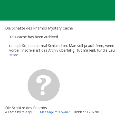
Skip
to
content
Die Schätze des Priamos Mystery Cache
This cache has been archived.
rs-sepl: So, nun ist mal Schluss hier. Man soll ja aufhören, wen
vorbei, insofern ist das Archiv überfällig. Tut mir leid, für die
Schlußstrich ziehen. Viele Orte des Caches sind schon längst ni
More
LPs. Die Gesamtstory ist massiv gestört, ich mag da keineweiter
Mikrodosen und tolle Challenges, gelle? Ihr macht das schon. 
Viele Spass weiterhin [:D]
Die Schätze des Priamos
A cache by
rs-sepl
Message this owner
Hidden : 12/2/2010